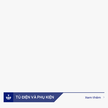
CHINT
CHINT
Chính hãng
Chính hãng
NXC series Khởi
NXC series Khởi
động từ Ac-3, 100A-
động từ Ac-3, 32A –
630A
85A
41,000
₫
–
123,000
₫
Giá:
Giá:
2,737,000
₫
Xem hàng
Xem hàng
Đặt mua
Đặt mua
TỦ ĐIỆN VÀ PHỤ KIỆN
Xem thêm