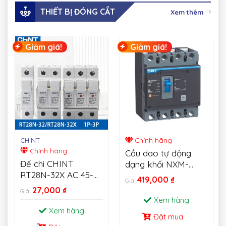
THIẾT BỊ ĐÓNG CẮT
Xem thêm
Giảm giá!
Giảm giá!
CHINT
Chính hãng
Chính hãng
Cầu dao tự động
Đế chì CHINT
dạng khối NXM-
RT28N-32X AC 45-
MCCB CHINT
419,000
₫
Giá:
62HZ 500V Fusible
27,000
₫
Giá:
Cutout 1P 2P 3P
Xem hàng
Xem hàng
Đặt mua