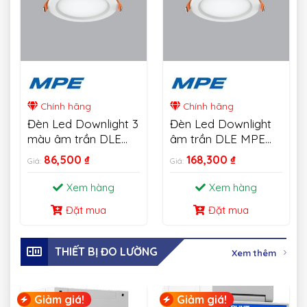
Chính hãng
Chính hãng
Đèn Led Downlight 3
Đèn Led Downlight
màu âm trần DLE
âm trần DLE MPE
MPE 6W-18W
18W
86,500
₫
168,300
₫
Giá:
Giá:
Xem hàng
Xem hàng
Đặt mua
Đặt mua
THIẾT BỊ ĐO LƯỜNG
Xem thêm
Giảm giá!
Giảm giá!