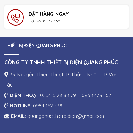
ĐẶT HÀNG NGAY
Gọi: 0984 162 438
THIẾT BỊ ĐIỆN QUANG PHÚC
CÔNG TY TNHH THIẾT BỊ ĐIỆN QUANG PHÚC
39 Nguyễn Thiện Thuật, P. Thắng Nhất, TP Vũng
Tàu
ĐIỆN THOẠI:
0254 6 28 88 79 – 0938 439 157
HOTLINE:
0984 162 438
EMAIL:
quangphuc.thietbidien@gmail.com