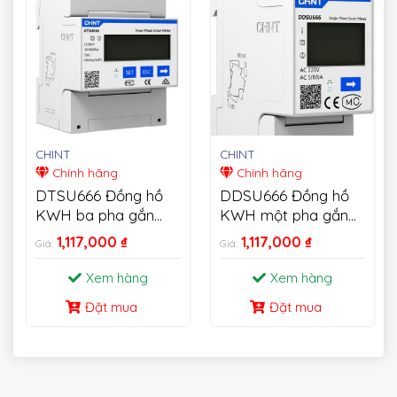
CHINT
CHINT
Chính hãng
Chính hãng
DTSU666 Đồng hồ
DDSU666 Đồng hồ
KWH ba pha gắn
KWH một pha gắn
trên thanh Din
trên thanh Din
1,117,000
₫
1,117,000
₫
Giá:
Giá:
Xem hàng
Xem hàng
Đặt mua
Đặt mua