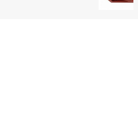
Uy tín hàng đầu
Một thương hiệu Quang Phúc nổi tiếng
Giao hàng toàn quốc
Thanh toán tiện lợi
Sản phẩm đa dạng
Luôn cập nhật sản phẩm mới nhất