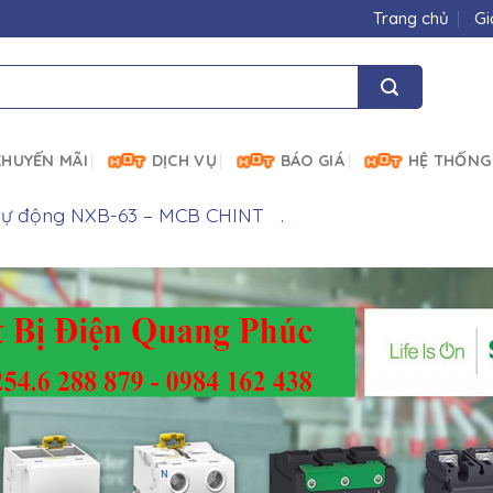
Trang chủ
Gi
HUYẾN MÃI
DỊCH VỤ
BÁO GIÁ
HỆ THỐNG
tự động NXB-63 – MCB CHINT
.