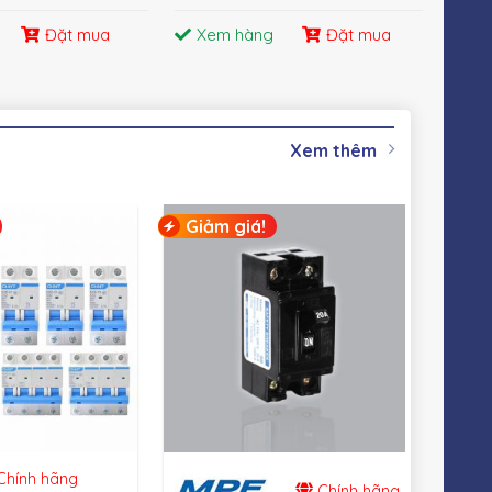
Đặt mua
Xem hàng
Đặt mua
X
Xem thêm
Giảm giá!
Giả
hính hãng
Chính hãng