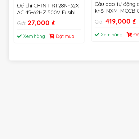
Cầu dao tự động 
Đế chì CHINT RT28N-32X
khối NXM-MCCB 
AC 45-62HZ 500V Fusible
Cutout 1P 2P 3P
419,000
₫
27,000
₫
Giá:
Giá:
Xem hàng
Đặ
Xem hàng
Đặt mua