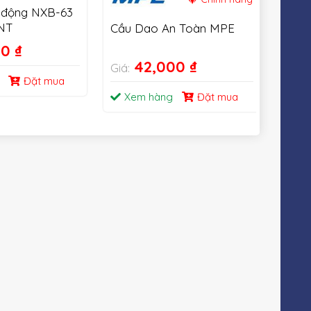
 động NXB-63
NT
Cầu Dao An Toàn MPE
Cầu 
& qu
00
₫
63A
42,000
₫
Giá:
Giá:
Đặt mua
Xem hàng
Đặt mua
Xe