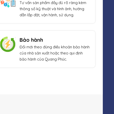
Tư vấn sản phẩm đầy đủ rõ ràng kèm
thông số kỹ thuật và hình ảnh, hướng
dẫn lắp đặt, vận hành, sử dụng.
Bảo hành
Đổi mới theo đúng điều khoản bảo hành
của nhà sản xuất hoặc theo qui định
bảo hành của Quang Phúc.
Xem thêm
Giảm giá!
Giả