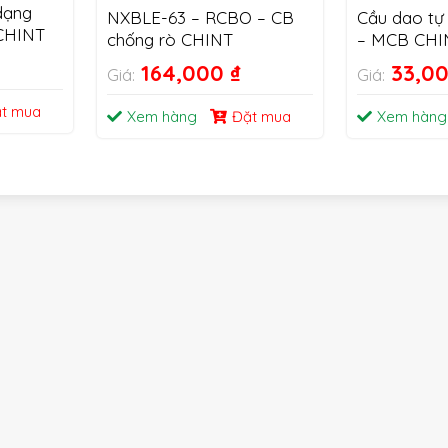
dạng
NXBLE-63 – RCBO – CB
Cầu dao tự
CHINT
chống rò CHINT
– MCB CHI
164,000
₫
33,0
Giá:
Giá:
t mua
Xem hàng
Đặt mua
Xem hàng