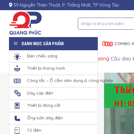
Skip
39 Nguyễn Thiện Thuật, P. Thắng Nhất, TP Vũng Tàu
to
content
Tìm
kiếm:
DANH MỤC SẢN PHẨM
COMBO K
Đèn chiếu sáng
Please choose product options by visiting
Cầu dao 
Thiết bị thông minh
Công tắc – Ổ cắm dân dụng & công nghiệp
Dây cáp điện
Thiết bị đóng cắt
Ống luồn dây điện
Tủ điện