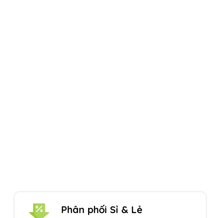
Uy tín hàng đầu
Một thương hiệu Quang Phúc nổi tiếng
Phân phối Sỉ & Lẻ