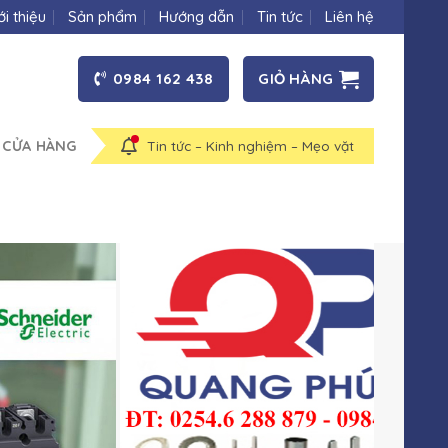
ới thiệu
Sản phẩm
Hướng dẫn
Tin tức
Liên hệ
0984 162 438
GIỎ HÀNG
 CỬA HÀNG
Tin tức – Kinh nghiệm – Mẹo vặt