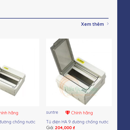
Xem thêm
suntre
sunt
ính hãng
Chính hãng
 đường chống nước
Tủ điện HA 9 đường chống nước
Tủ đ
₫
Giá:
204,000
₫
Giá: