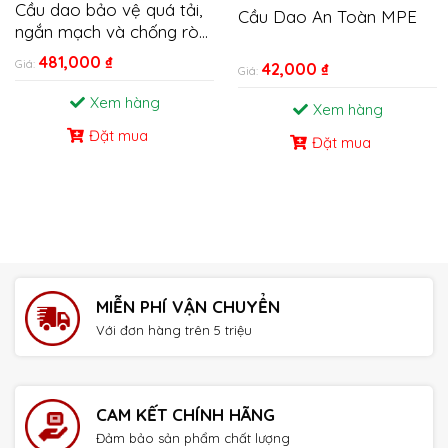
Cầu dao bảo vệ quá tải,
Cầu Dao An Toàn MPE
ngắn mạch và chống rò
RCBO Easy9 10A-40A
481,000
₫
Giá:
42,000
₫
Giá:
Xem hàng
Xem hàng
Đặt mua
Đặt mua
MIỄN PHÍ VẬN CHUYỂN
Với đơn hàng trên 5 triệu
CAM KẾT CHÍNH HÃNG
Đảm bảo sản phẩm chất lượng