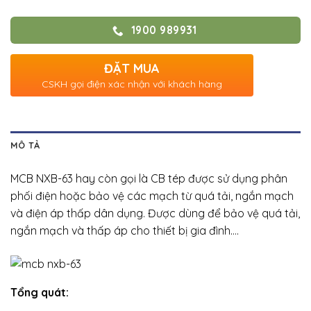
1900 989931
ĐẶT MUA
CSKH gọi điện xác nhận với khách hàng
MÔ TẢ
MCB NXB-63 hay còn gọi là CB tép được sử dụng phân
phối điện hoặc bảo vệ các mạch từ quá tải, ngắn mạch
và điện áp thấp dân dụng. Được dùng để bảo vệ quá tải,
ngắn mạch và thấp áp cho thiết bị gia đình….
Tổng quát: