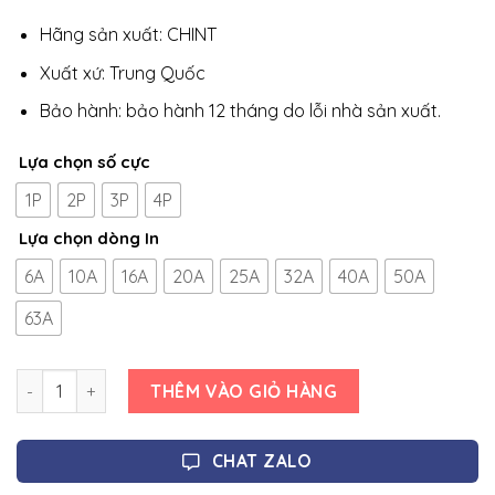
Hãng sản xuất: CHINT
Xuất xứ: Trung Quốc
Bảo hành: bảo hành 12 tháng do lỗi nhà sản xuất.
Lựa chọn số cực
1P
2P
3P
4P
Lựa chọn dòng In
6A
10A
16A
20A
25A
32A
40A
50A
63A
Số lượng
THÊM VÀO GIỎ HÀNG
CHAT ZALO