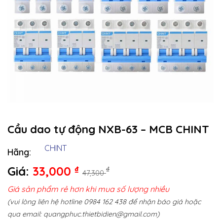
Cầu dao tự động NXB-63 – MCB CHINT
CHINT
Hãng:
Giá:
33,000
₫
₫
47,300
Giá sản phẩm rẻ hơn khi mua số lượng nhiều
(vui lòng liên hệ hotline 0984 162 438 để nhận báo giá hoặc
qua email:
quangphuc.thietbidien@gmail.com
)