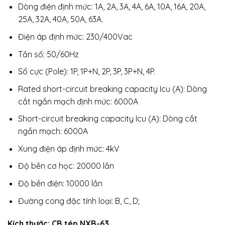
Dòng điện định mức: 1A, 2A, 3A, 4A, 6A, 10A, 16A, 20A,
25A, 32A, 40A, 50A, 63A.
Điện áp định mức: 230/400Vac
Tần số: 50/60Hz
Số cực (Pole): 1P, 1P+N, 2P, 3P, 3P+N, 4P.
Rated short-circuit breaking capacity Icu (A): Dòng
cắt ngắn mạch định mức: 6000A
Short-circuit breaking capacity Icu (A): Dòng cắt
ngắn mạch: 6000A
Xung điện áp định mức: 4kV
Độ bền cơ học: 20000 lần
Độ bền điện: 10000 lần
Đường cong đặc tính loại: B, C, D;
Kích thước: CB tép NXB-63