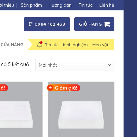
ới thiệu
Sản phẩm
Hướng dẫn
Tin tức
Liên hệ
0984 162 438
GIỎ HÀNG
 CỬA HÀNG
Tin tức – Kinh nghiệm – Mẹo vặt
t cả 5 kết quả
á!
Giảm giá!