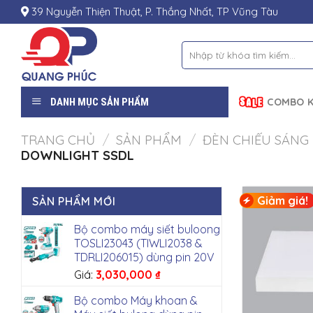
Skip
39 Nguyễn Thiện Thuật, P. Thắng Nhất, TP Vũng Tàu
to
content
Tìm
kiếm:
DANH MỤC SẢN PHẨM
COMBO K
TRANG CHỦ
/
SẢN PHẨM
/
ĐÈN CHIẾU SÁNG
DOWNLIGHT SSDL
Giảm giá!
SẢN PHẨM MỚI
Bộ combo máy siết buloong
TOSLI23043 (TIWLI2038 &
TDRLI206015) dùng pin 20V
Giá:
3,030,000
₫
Bộ combo Máy khoan &