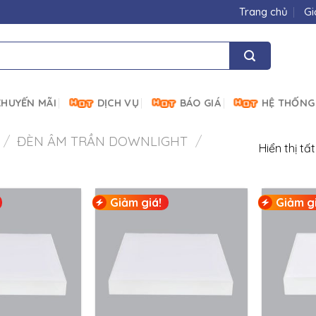
Trang chủ
Gi
HUYẾN MÃI
DỊCH VỤ
BÁO GIÁ
HỆ THỐNG
/
ĐÈN ÂM TRẦN DOWNLIGHT
/
Hiển thị tấ
Giảm giá!
Giảm gi