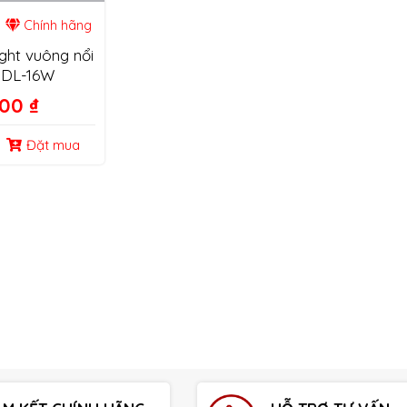
Chính hãng
ght vuông nổi
SSDL-16W
000
₫
Đặt mua