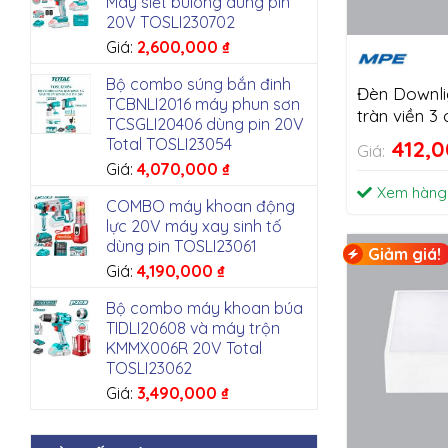
Máy siết bulong dùng pin
20V TOSLI230702
Giá:
2,600,000
₫
Bộ combo súng bắn đinh
Đèn Downli
TCBNLI2016 máy phun sơn
tràn viền 3
TCSGLI20406 dùng pin 20V
SSDL 16W-
Total TOSLI23054
412,
Giá:
Giá:
4,070,000
₫
Xem hàng
COMBO máy khoan động
lực 20V máy xay sinh tố
dùng pin TOSLI23061
Giảm giá!
Giá:
4,190,000
₫
Bộ combo máy khoan búa
TIDLI20608 và máy trộn
KMMX006R 20V Total
TOSLI23062
Giá:
3,490,000
₫