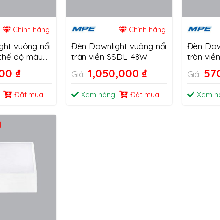
Chính hãng
Chính hãng
ght vuông nổi
Đèn Downlight vuông nổi
Đèn Dow
 chế độ màu
tràn viền SSDL-48W
tràn vi
48W
000
₫
1,050,000
₫
57
Giá:
Giá:
Đặt mua
Xem hàng
Đặt mua
Xem h