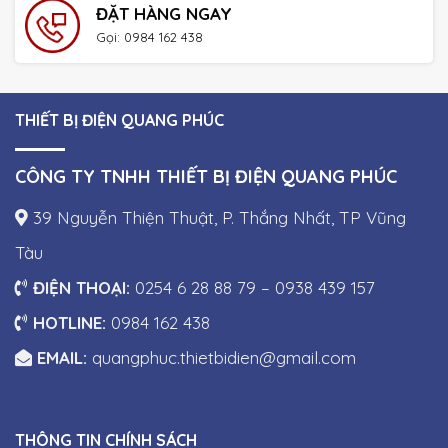
ĐẶT HÀNG NGAY
Gọi: 0984 162 438
THIẾT BỊ ĐIỆN QUANG PHÚC
CÔNG TY TNHH THIẾT BỊ ĐIỆN QUANG PHÚC
39 Nguyễn Thiện Thuật, P. Thắng Nhất, TP Vũng
Tàu
ĐIỆN THOẠI:
0254 6 28 88 79 – 0938 439 157
HOTLINE:
0984 162 438
EMAIL:
quangphuc.thietbidien@gmail.com
THÔNG TIN CHÍNH SÁCH