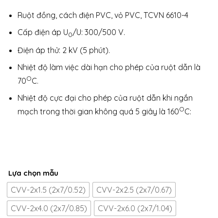
Ruột đồng, cách điện PVC, vỏ PVC, TCVN 6610-4
Cấp điện áp U
/U: 300/500 V.
0
Điện áp thử: 2 kV (5 phút).
Nhiệt độ làm việc dài hạn cho phép của ruột dẫn là
O
70
C.
Nhiệt độ cực đại cho phép của ruột dẫn khi ngắn
O
mạch trong thời gian không quá 5 giây là 160
C:
Lựa chọn mẫu
CVV-2x1.5 (2x7/0.52)
CVV-2x2.5 (2x7/0.67)
CVV-2x4.0 (2x7/0.85)
CVV-2x6.0 (2x7/1.04)