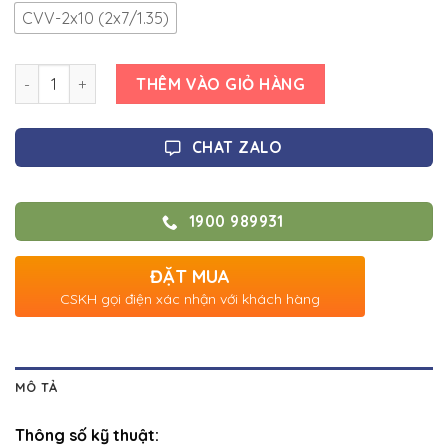
CVV-2x10 (2x7/1.35)
Số lượng
THÊM VÀO GIỎ HÀNG
CHAT ZALO
1900 989931
ĐẶT MUA
CSKH gọi điện xác nhận với khách hàng
MÔ TẢ
Thông số kỹ thuật: