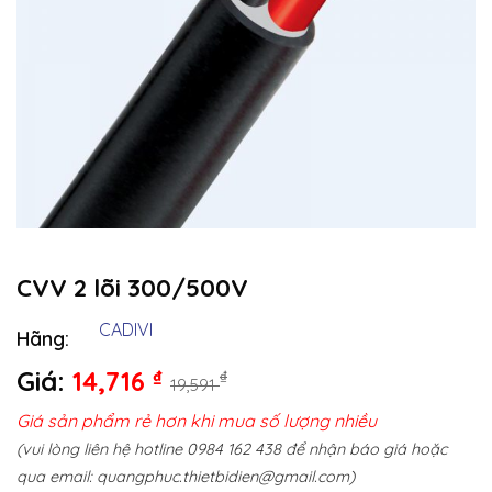
CVV 2 lõi 300/500V
CADIVI
Hãng:
Giá:
14,716
₫
₫
19,591
Giá sản phẩm rẻ hơn khi mua số lượng nhiều
(vui lòng liên hệ hotline 0984 162 438 để nhận báo giá hoặc
qua email:
quangphuc.thietbidien@gmail.com
)