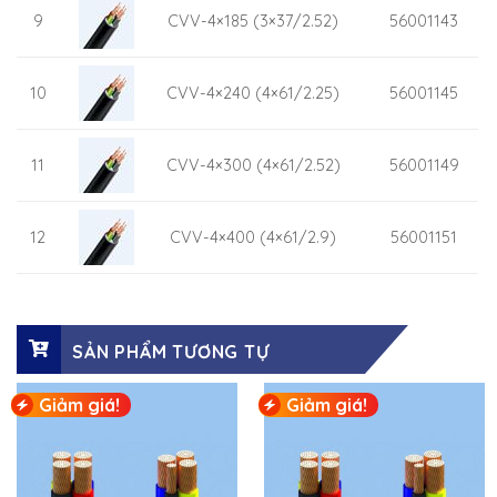
9
CVV-4×185 (3×37/2.52)
56001143
10
CVV-4×240 (4×61/2.25)
56001145
11
CVV-4×300 (4×61/2.52)
56001149
12
CVV-4×400 (4×61/2.9)
56001151
SẢN PHẨM TƯƠNG TỰ
Giảm giá!
Giảm giá!