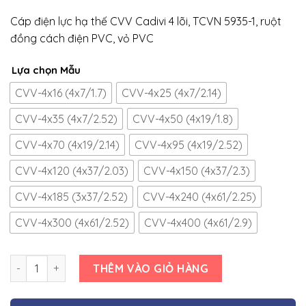
Cáp điện lực hạ thế CVV Cadivi 4 lõi, TCVN 5935-1, ruột
đồng cách điện PVC, vỏ PVC
Lựa chọn Mẫu
CVV-4x16 (4x7/1.7)
CVV-4x25 (4x7/2.14)
CVV-4x35 (4x7/2.52)
CVV-4x50 (4x19/1.8)
CVV-4x70 (4x19/2.14)
CVV-4x95 (4x19/2.52)
CVV-4x120 (4x37/2.03)
CVV-4x150 (4x37/2.3)
CVV-4x185 (3x37/2.52)
CVV-4x240 (4x61/2.25)
CVV-4x300 (4x61/2.52)
CVV-4x400 (4x61/2.9)
Số lượng
THÊM VÀO GIỎ HÀNG