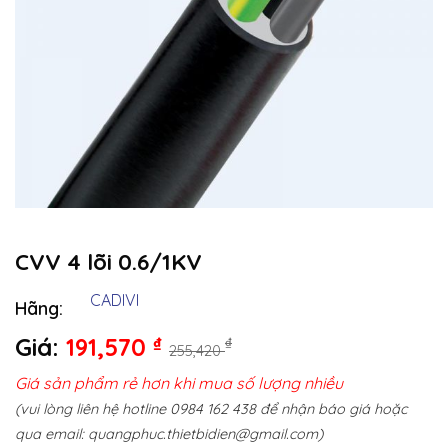
CVV 4 lõi 0.6/1KV
CADIVI
Hãng:
Giá:
191,570
₫
₫
255,420
Giá sản phẩm rẻ hơn khi mua số lượng nhiều
(vui lòng liên hệ hotline 0984 162 438 để nhận báo giá hoặc
qua email:
quangphuc.thietbidien@gmail.com
)