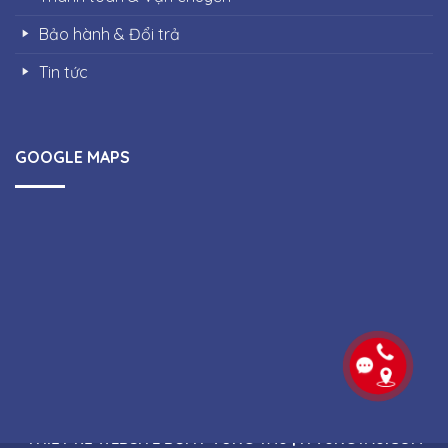
Bảo hành & Đổi trả
Tin tức
GOOGLE MAPS
Copyright 2026 ©
Công ty Thiết bị điện Quang Phúc |
THIẾT KẾ WEBSITE BỞI IT VŨNG TÀU | ITVUNGTAU.COM