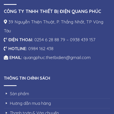
CÔNG TY TNHH THIẾT BỊ ĐIỆN QUANG PHÚC
39 Nguyễn Thiện Thuật, P. Thắng Nhất, TP Vũng
Tàu
ĐIỆN THOẠI:
0254 6 28 88 79 – 0938 439 157
HOTLINE:
0984 162 438
EMAIL:
quangphuc.thietbidien@gmail.com
THÔNG TIN CHÍNH SÁCH
Sản phẩm
Hướng dẫn mua hàng
Thanh toán & Vận chuyển