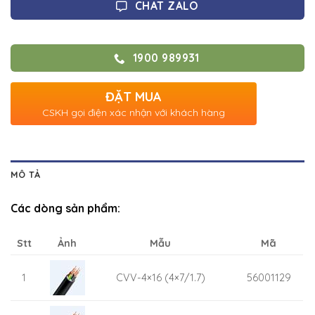
CHAT ZALO
1900 989931
ĐẶT MUA
CSKH gọi điện xác nhận với khách hàng
MÔ TẢ
Các dòng sản phẩm:
Stt
Ảnh
Mẫu
Mã
1
CVV-4×16 (4×7/1.7)
56001129