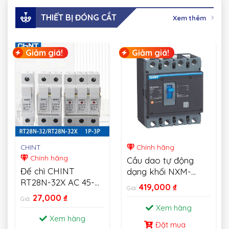
THIẾT BỊ ĐÓNG CẮT
Xem thêm
Giảm giá!
Giảm giá!
CHINT
Chính hãng
Chính hãng
Cầu dao tự động
Đế chì CHINT
dạng khối NXM-
RT28N-32X AC 45-
MCCB CHINT
419,000
₫
Giá:
62HZ 500V Fusible
27,000
₫
Giá:
Cutout 1P 2P 3P
Xem hàng
Xem hàng
Đặt mua