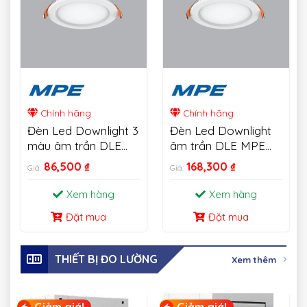
Chính hãng
Chính hãng
Đèn Led Downlight 3
Đèn Led Downlight
màu âm trần DLE
âm trần DLE MPE
MPE 6W-18W
18W
86,500
₫
168,300
₫
Giá:
Giá:
Xem hàng
Xem hàng
Đặt mua
Đặt mua
THIẾT BỊ ĐO LƯỜNG
Xem thêm
Giảm giá!
Giảm giá!