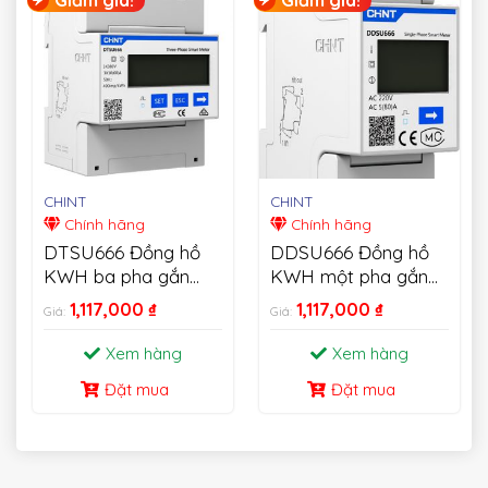
CHINT
CHINT
Chính hãng
Chính hãng
DTSU666 Đồng hồ
DDSU666 Đồng hồ
KWH ba pha gắn
KWH một pha gắn
trên thanh Din
trên thanh Din
1,117,000
₫
1,117,000
₫
Giá:
Giá:
Xem hàng
Xem hàng
Đặt mua
Đặt mua