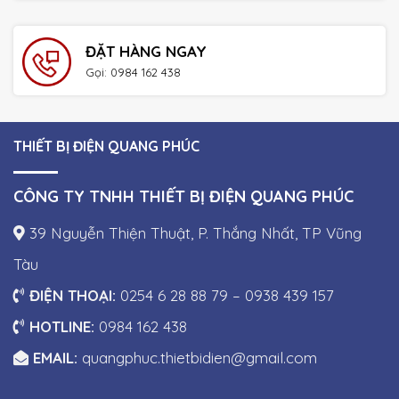
ĐẶT HÀNG NGAY
Gọi: 0984 162 438
THIẾT BỊ ĐIỆN QUANG PHÚC
CÔNG TY TNHH THIẾT BỊ ĐIỆN QUANG PHÚC
39 Nguyễn Thiện Thuật, P. Thắng Nhất, TP Vũng
Tàu
ĐIỆN THOẠI:
0254 6 28 88 79 – 0938 439 157
HOTLINE:
0984 162 438
EMAIL:
quangphuc.thietbidien@gmail.com