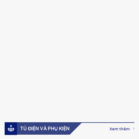
CHINT
CHINT
Chính hãng
Chính hãng
NXC series Khởi
NXC series Khởi
động từ Ac-3, 100A-
động từ Ac-3, 32A –
630A
85A
41,000
₫
–
123,000
₫
Giá:
Giá:
2,737,000
₫
Xem hàng
Xem hàng
Đặt mua
Đặt mua
TỦ ĐIỆN VÀ PHỤ KIỆN
Xem thêm