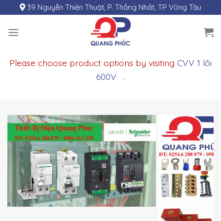
Skip
39 Nguyễn Thiện Thuật, P. Thắng Nhất, TP Vũng Tàu
to
content
Please choose product options by visiting
CVV 1 lõi
600V
.