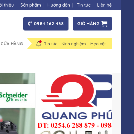
ới thiệu
Sản phẩm
Hướng dẫn
Tin tức
Liên hệ
0984 162 438
GIỎ HÀNG
 CỬA HÀNG
Tin tức – Kinh nghiệm – Mẹo vặt