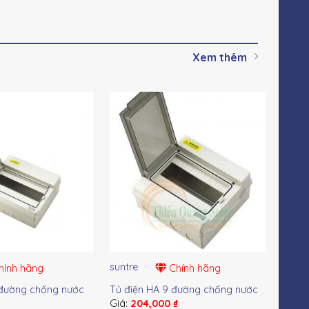
Xem thêm
suntre
sunt
ính hãng
Chính hãng
 đường chống nước
Tủ điện HA 9 đường chống nước
Tủ đ
₫
Giá:
204,000
₫
Giá: