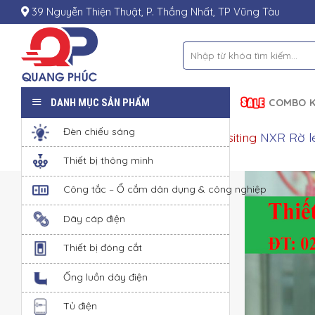
Skip
39 Nguyễn Thiện Thuật, P. Thắng Nhất, TP Vũng Tàu
to
content
Tìm
kiếm:
DANH MỤC SẢN PHẨM
COMBO K
Đèn chiếu sáng
Please choose product options by visiting
NXR Rờ le
Thiết bị thông minh
Công tắc – Ổ cắm dân dụng & công nghiệp
Dây cáp điện
Thiết bị đóng cắt
Ống luồn dây điện
Tủ điện