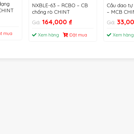
dạng
NXBLE-63 – RCBO – CB
Cầu dao tự
CHINT
chống rò CHINT
– MCB CHI
164,000
₫
33,0
Giá:
Giá:
t mua
Xem hàng
Đặt mua
Xem hàng