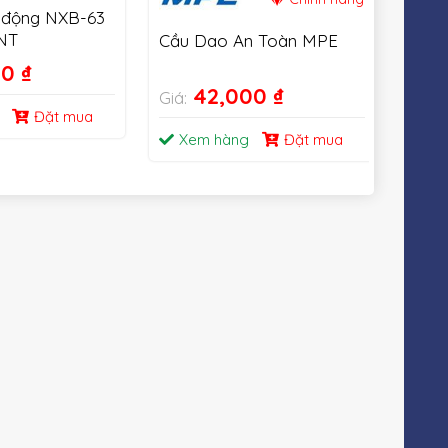
 động NXB-63
NT
Cầu Dao An Toàn MPE
Cầu 
& qu
00
₫
63A
42,000
₫
Giá:
Giá:
Đặt mua
Xem hàng
Đặt mua
Xe