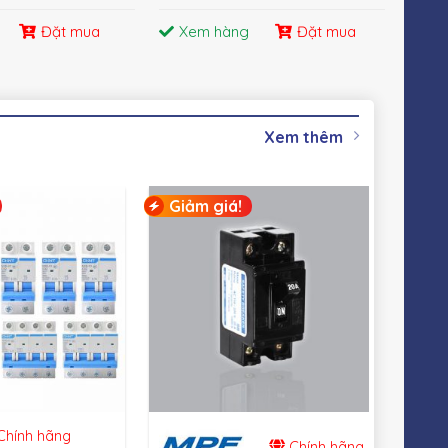
Đặt mua
Xem hàng
Đặt mua
X
Xem thêm
Giảm giá!
Giả
hính hãng
Chính hãng