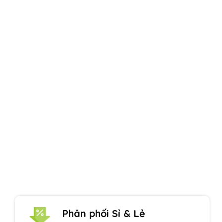
Uy tín hàng đầu
Một thương hiệu Quang Phúc nổi tiếng
Phân phối Sỉ & Lẻ