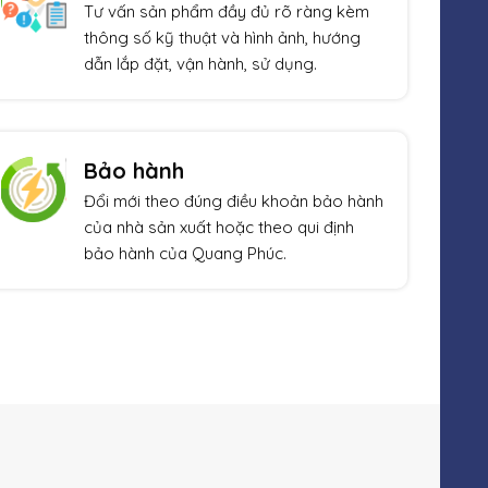
Tư vấn sản phẩm đầy đủ rõ ràng kèm
thông số kỹ thuật và hình ảnh, hướng
dẫn lắp đặt, vận hành, sử dụng.
Bảo hành
Đổi mới theo đúng điều khoản bảo hành
của nhà sản xuất hoặc theo qui định
bảo hành của Quang Phúc.
Xem thêm
Giảm giá!
Giả