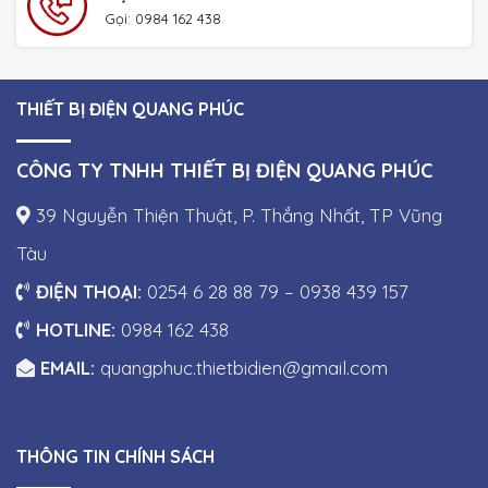
Gọi: 0984 162 438
THIẾT BỊ ĐIỆN QUANG PHÚC
CÔNG TY TNHH THIẾT BỊ ĐIỆN QUANG PHÚC
39 Nguyễn Thiện Thuật, P. Thắng Nhất, TP Vũng
Tàu
ĐIỆN THOẠI:
0254 6 28 88 79 – 0938 439 157
HOTLINE:
0984 162 438
EMAIL:
quangphuc.thietbidien@gmail.com
THÔNG TIN CHÍNH SÁCH