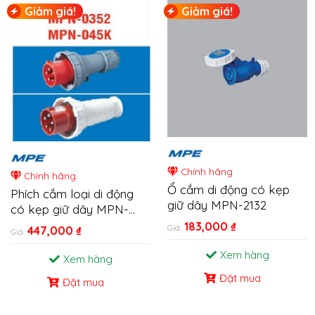
Giảm giá!
Giảm giá!
Chính hãng
Chính hãng
Ổ cắm di động có kẹp
Phích cắm loại di động
giữ dây MPN-2132
có kẹp giữ dây MPN-
0352/045K
183,000
₫
Giá:
447,000
₫
Giá:
Xem hàng
Xem hàng
Đặt mua
Đặt mua