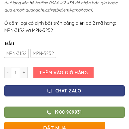
(vui lòng liên hệ hotline 0984 162 438 để nhận báo giá hoặc
qua email:
quangphuc.thietbidien@gmail.com
)
Ổ cắm loại cố định bắt trên bảng điện có 2 mã hàng:
MPN-3152 và MPN-3252
MẪU
MPN-3152
MPN-3252
Số lượng
THÊM VÀO GIỎ HÀNG
CHAT ZALO
1900 989931
ĐẶT MUA