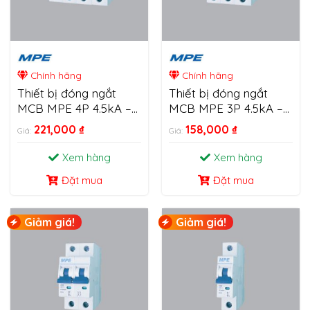
Chính hãng
Chính hãng
Thiết bị đóng ngắt
Thiết bị đóng ngắt
MCB MPE 4P 4.5kA –
MCB MPE 3P 4.5kA –
6kA
6kA
221,000
₫
158,000
₫
Giá:
Giá:
Xem hàng
Xem hàng
Đặt mua
Đặt mua
Giảm giá!
Giảm giá!