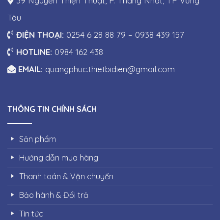
39 Nguyễn Thiện Thuật, P. Thắng Nhất, TP Vũng
Tàu
ĐIỆN THOẠI:
0254 6 28 88 79 – 0938 439 157
HOTLINE:
0984 162 438
EMAIL:
quangphuc.thietbidien@gmail.com
THÔNG TIN CHÍNH SÁCH
Sản phẩm
Hướng dẫn mua hàng
Thanh toán & Vận chuyển
Bảo hành & Đổi trả
Tin tức