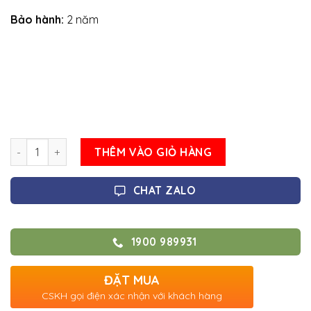
Bảo hành:
2 năm
Số lượng
THÊM VÀO GIỎ HÀNG
CHAT ZALO
1900 989931
ĐẶT MUA
CSKH gọi điện xác nhận với khách hàng