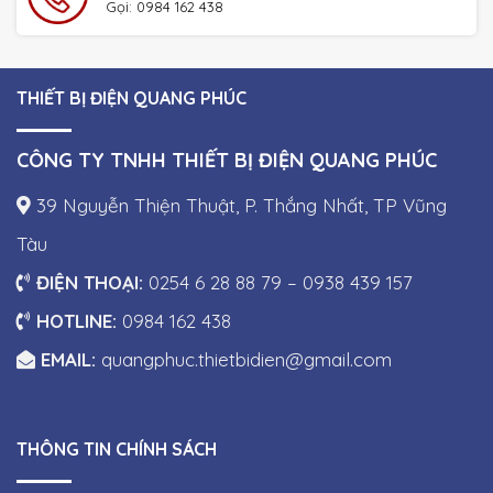
Gọi: 0984 162 438
THIẾT BỊ ĐIỆN QUANG PHÚC
CÔNG TY TNHH THIẾT BỊ ĐIỆN QUANG PHÚC
39 Nguyễn Thiện Thuật, P. Thắng Nhất, TP Vũng
Tàu
ĐIỆN THOẠI:
0254 6 28 88 79 – 0938 439 157
HOTLINE:
0984 162 438
EMAIL:
quangphuc.thietbidien@gmail.com
THÔNG TIN CHÍNH SÁCH