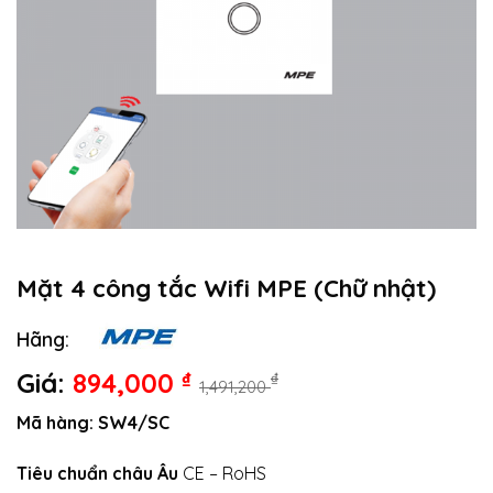
Mặt 4 công tắc Wifi MPE (Chữ nhật)
Hãng:
Giá:
894,000
₫
₫
1,491,200
Mã hàng: SW4/SC
Tiêu chuẩn châu Âu
CE – RoHS