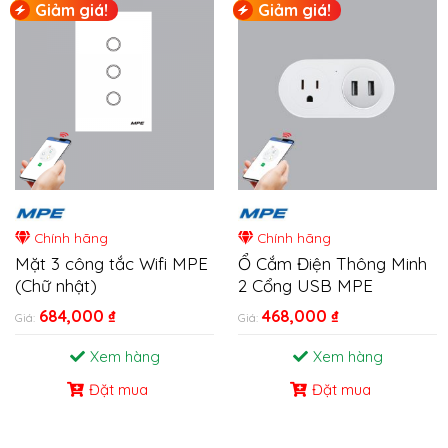
Giảm giá!
Giảm giá!
Chính hãng
Chính hãng
Mặt 3 công tắc Wifi MPE
Ổ Cắm Điện Thông Minh
(Chữ nhật)
2 Cổng USB MPE
684,000
₫
468,000
₫
Giá:
Giá:
Xem hàng
Xem hàng
Đặt mua
Đặt mua