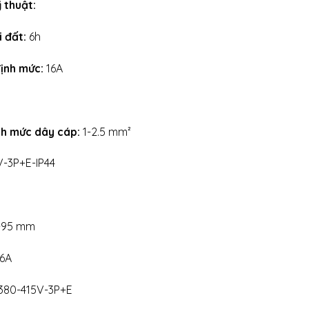
 thuật:
i đất:
6h
định mức:
16A
ịnh mức dây cáp:
1-2.5 mm²
V-3P+E-IP44
b-95 mm
16A
 380-415V-3P+E