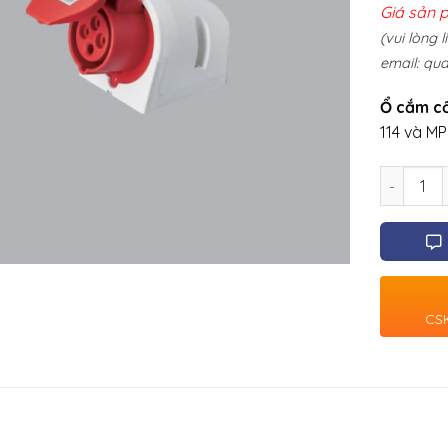
Giá sản 
(vui lòng 
email:
qua
Ổ cắm cố
114 và M
Số lượng
CSK