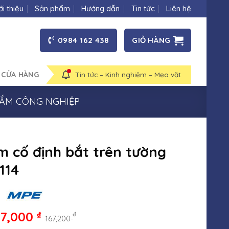
ới thiệu
Sản phẩm
Hướng dẫn
Tin tức
Liên hệ
0984 162 438
GIỎ HÀNG
 CỬA HÀNG
Tin tức – Kinh nghiệm – Mẹo vặt
CẮM CÔNG NGHIỆP
m cố định bắt trên tường
114
17,000
₫
₫
167,200