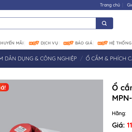
Trang chủ
Gi
HUYẾN MÃI
DỊCH VỤ
BÁO GIÁ
HỆ THỐNG
ẮM DÂN DỤNG & CÔNG NGHIỆP
/
Ổ CẮM & PHÍCH 
Ổ cắ
á!
MPN-
Hãng:
Giá:
1