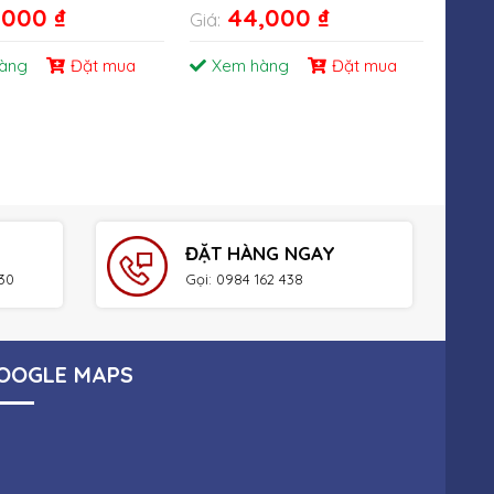
,000
₫
44,000
₫
Giá:
Giá:
àng
Đặt mua
Xem hàng
Đặt mua
Xe
ĐẶT HÀNG NGAY
h30
Gọi: 0984 162 438
OOGLE MAPS