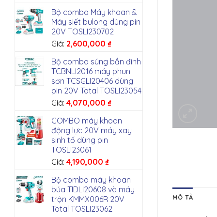
Bộ combo Máy khoan &
Máy siết bulong dùng pin
20V TOSLI230702
Giá:
2,600,000
₫
Bộ combo súng bắn đinh
TCBNLI2016 máy phun
sơn TCSGLI20406 dùng
pin 20V Total TOSLI23054
Giá:
4,070,000
₫
COMBO máy khoan
động lực 20V máy xay
sinh tố dùng pin
TOSLI23061
Giá:
4,190,000
₫
Bộ combo máy khoan
búa TIDLI20608 và máy
MÔ TẢ
trộn KMMX006R 20V
Total TOSLI23062