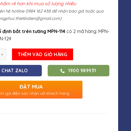
phẩm rẻ hơn khi mua số lượng nhiều
liên hệ hotline 0984 162 438 để nhận báo giá hoặc qua
ngphuc.thietbidien@gmail.com
)
 định bắt trên tường MPN-114
có 2 mã hàng: MPN-
PN-124
THÊM VÀO GIỎ HÀNG
CHAT ZALO
1900 989931
ĐẶT MUA
H gọi điện xác nhận với khách hàng