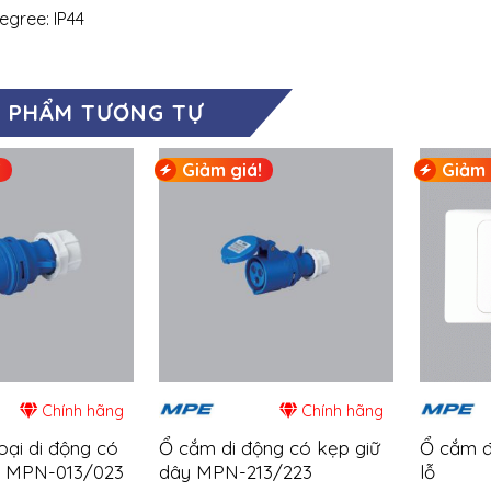
egree: IP44
 PHẨM TƯƠNG TỰ
!
Giảm giá!
Giảm 
Chính hãng
Chính hãng
oại di động có
Ổ cắm di động có kẹp giữ
Ổ cắm đ
y MPN-013/023
dây MPN-213/223
lỗ