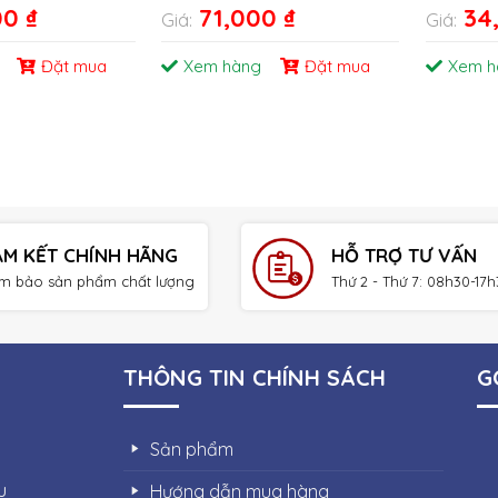
00
₫
71,000
₫
34
Giá:
Giá:
Đặt mua
Xem hàng
Đặt mua
Xem h
AM KẾT CHÍNH HÃNG
HỖ TRỢ TƯ VẤN
m bảo sản phẩm chất lượng
Thứ 2 - Thứ 7: 08h30-17
THÔNG TIN CHÍNH SÁCH
G
Sản phẩm
u
Hướng dẫn mua hàng