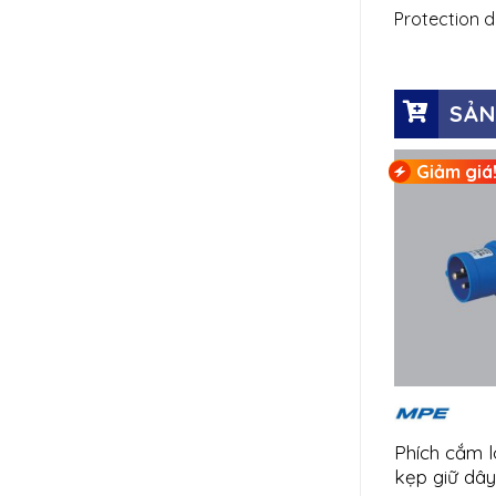
Protection d
SẢN
Giảm giá
Phích cắm l
kẹp giữ dâ