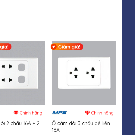
giá!
Giảm giá!
Gi
Chính hãng
Chính hãng
ôi 2 chấu 16A + 2
Ổ cắm đôi 3 chấu đế liền
Thiế
16A
MPE 