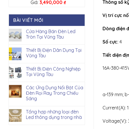
Thông số kỹ
Giá:
3,490,000
₫
Vị trí cực nố
BÀI VIẾT MỚI
Dòng điện 
Cửa Hàng Bán Đèn Led
Tròn Tại Vũng Tàu
Số cực:
4
Thiết Bị Điện Dân Dụng Tại
Tiết diện đ
Vũng Tàu
16A-380-415
Thiết Bị Điện Công Nghiệp
Tại Vũng Tàu
Các Ứng Dụng Nổi Bật Của
Đèn Rọi Ray Trong Chiếu
a-139 mm; 
Sáng
Current(A): 
Tổng hợp những loại đèn
Led thông dụng trong nhà
Voltage(V):