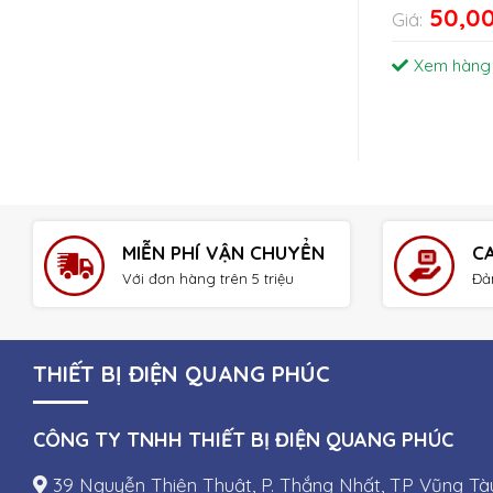
50,0
Giá:
Xem hàng
MIỄN PHÍ VẬN CHUYỂN
C
Với đơn hàng trên 5 triệu
Đả
THIẾT BỊ ĐIỆN QUANG PHÚC
CÔNG TY TNHH THIẾT BỊ ĐIỆN QUANG PHÚC
39 Nguyễn Thiện Thuật, P. Thắng Nhất, TP Vũng Tà