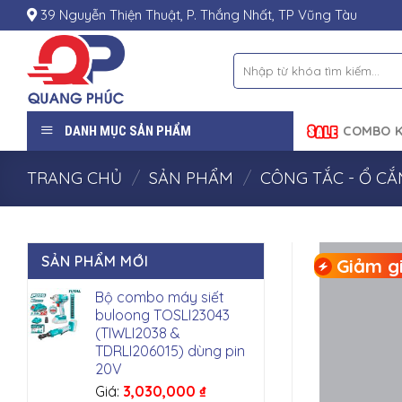
Skip
39 Nguyễn Thiện Thuật, P. Thắng Nhất, TP Vũng Tàu
to
content
Tìm
kiếm:
DANH MỤC SẢN PHẨM
COMBO K
TRANG CHỦ
/
SẢN PHẨM
/
CÔNG TẮC - Ổ C
SẢN PHẨM MỚI
Giảm gi
Bộ combo máy siết
buloong TOSLI23043
(TIWLI2038 &
TDRLI206015) dùng pin
20V
Giá:
3,030,000
₫