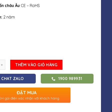
ẩn châu Âu
CE – RoHS
h:
2 năm
THÊM VÀO GIỎ HÀNG
CHAT ZALO
1900 989931
ĐẶT MUA
H gọi điện xác nhận với khách hàng