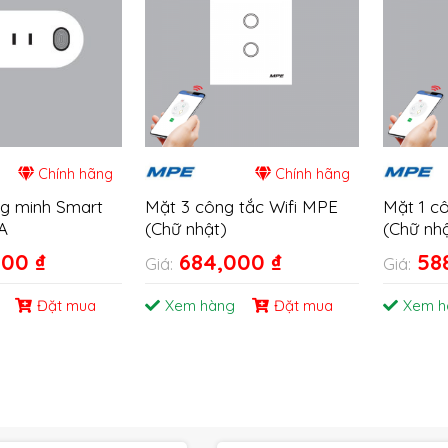
Chính hãng
Chính hãng
g minh Smart
Mặt 3 công tắc Wifi MPE
Mặt 1 c
A
(Chữ nhật)
(Chữ nh
000
₫
684,000
₫
58
Giá:
Giá:
Đặt mua
Xem hàng
Đặt mua
Xem h