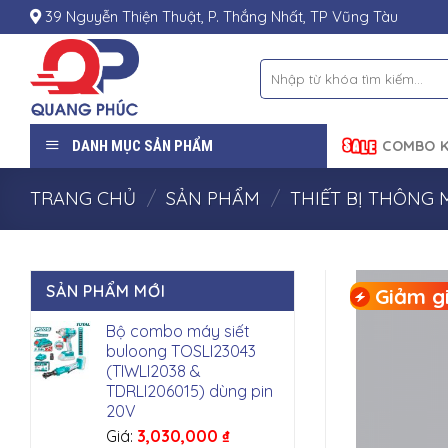
Skip
39 Nguyễn Thiện Thuật, P. Thắng Nhất, TP Vũng Tàu
to
content
Tìm
kiếm:
DANH MỤC SẢN PHẨM
COMBO K
TRANG CHỦ
/
SẢN PHẨM
/
THIẾT BỊ THÔNG 
SẢN PHẨM MỚI
Giảm gi
Bộ combo máy siết
buloong TOSLI23043
(TIWLI2038 &
TDRLI206015) dùng pin
20V
Giá:
3,030,000
₫