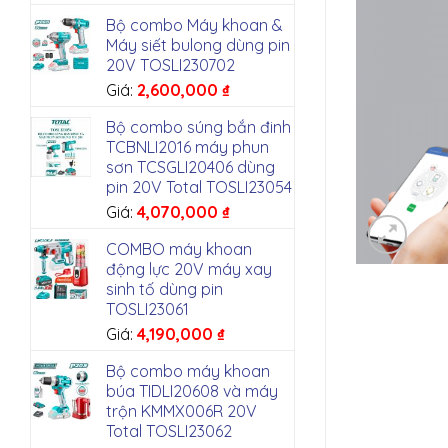
Bộ combo Máy khoan &
Máy siết bulong dùng pin
20V TOSLI230702
Giá:
2,600,000
₫
Bộ combo súng bắn đinh
TCBNLI2016 máy phun
sơn TCSGLI20406 dùng
pin 20V Total TOSLI23054
Giá:
4,070,000
₫
COMBO máy khoan
động lực 20V máy xay
sinh tố dùng pin
TOSLI23061
Giá:
4,190,000
₫
Bộ combo máy khoan
búa TIDLI20608 và máy
trộn KMMX006R 20V
Total TOSLI23062