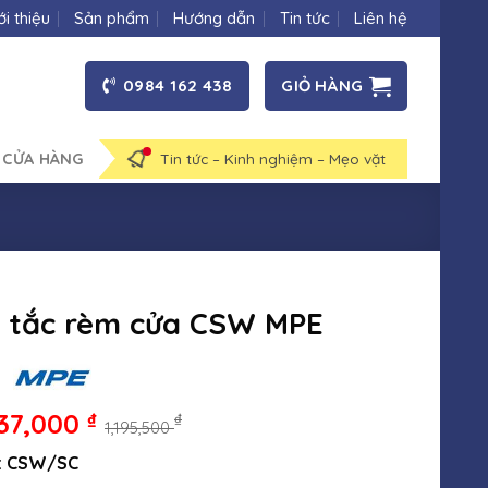
ới thiệu
Sản phẩm
Hướng dẫn
Tin tức
Liên hệ
0984 162 438
GIỎ HÀNG
 CỬA HÀNG
Tin tức – Kinh nghiệm – Mẹo vặt
 tắc rèm cửa CSW MPE
37,000
₫
₫
1,195,500
: CSW/SC