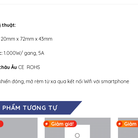
 thuật:
120mm x 72mm x 43mm
c:
1.000W/ gang, 5A
châu Âu
CE ROHS
khiển đóng, mở rèm từ xa qua kết nối Wifi với smartphone
 PHẨM TƯƠNG TỰ
!
Giảm giá!
Giảm 