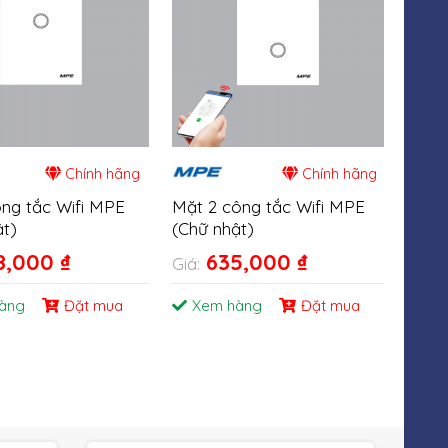
Chính hãng
Chính hãng
ông tắc Wifi MPE
Mặt 2 công tắc Wifi MPE
Ổ Cắ
ật)
(Chữ nhật)
Cổn
8,000
₫
635,000
₫
Giá:
Giá:
àng
Đặt mua
Xem hàng
Đặt mua
Xe