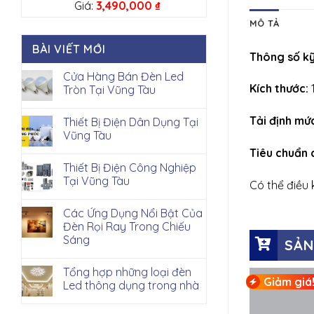
Giá:
3,490,000
₫
MÔ TẢ
BÀI VIẾT MỚI
Thông số kỹ
Cửa Hàng Bán Đèn Led
Kích thước:
Tròn Tại Vũng Tàu
Tải định mứ
Thiết Bị Điện Dân Dụng Tại
Vũng Tàu
Tiêu chuẩn 
Thiết Bị Điện Công Nghiệp
Tại Vũng Tàu
Có thể điều 
Các Ứng Dụng Nổi Bật Của
Đèn Rọi Ray Trong Chiếu
Sáng
SẢN
Tổng hợp những loại đèn
Giảm giá
Led thông dụng trong nhà