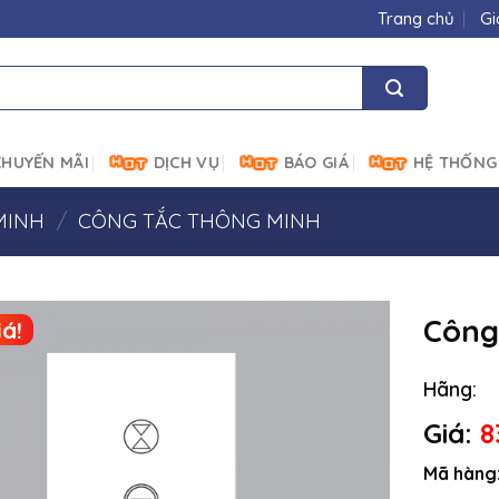
Trang chủ
Gi
HUYẾN MÃI
DỊCH VỤ
BÁO GIÁ
HỆ THỐNG
MINH
/
CÔNG TẮC THÔNG MINH
Công
á!
Hãng:
Giá:
8
Mã hàng