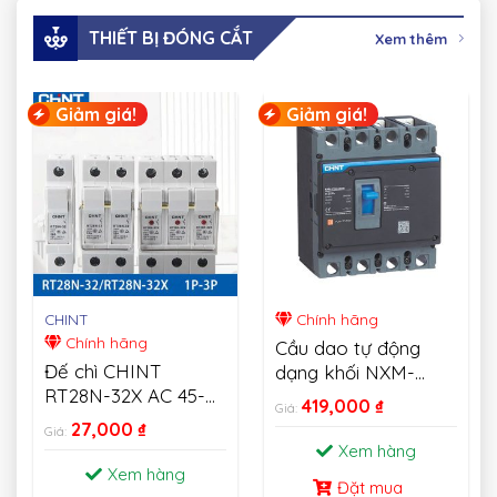
THIẾT BỊ ĐÓNG CẮT
Xem thêm
Giảm giá!
Giảm giá!
CHINT
Chính hãng
Chính hãng
Cầu dao tự động
Đế chì CHINT
dạng khối NXM-
RT28N-32X AC 45-
MCCB CHINT
419,000
₫
Giá:
62HZ 500V Fusible
27,000
₫
Giá:
Cutout 1P 2P 3P
Xem hàng
Xem hàng
Đặt mua