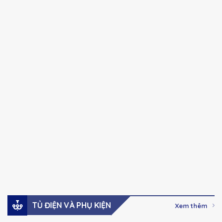
CHINT
CHINT
Chính hãng
Chính hãng
NXC series Khởi
NXC series Khởi
động từ Ac-3, 100A-
động từ Ac-3, 32A –
630A
85A
41,000
₫
–
123,000
₫
Giá:
Giá:
2,737,000
₫
Xem hàng
Xem hàng
Đặt mua
Đặt mua
TỦ ĐIỆN VÀ PHỤ KIỆN
Xem thêm