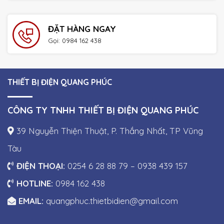
ĐẶT HÀNG NGAY
Gọi: 0984 162 438
THIẾT BỊ ĐIỆN QUANG PHÚC
CÔNG TY TNHH THIẾT BỊ ĐIỆN QUANG PHÚC
39 Nguyễn Thiện Thuật, P. Thắng Nhất, TP Vũng
Tàu
ĐIỆN THOẠI:
0254 6 28 88 79 – 0938 439 157
HOTLINE:
0984 162 438
EMAIL:
quangphuc.thietbidien@gmail.com