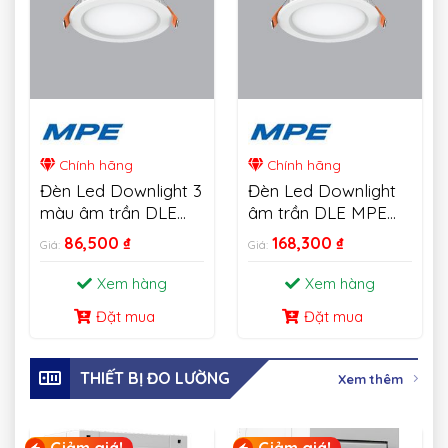
Chính hãng
Chính hãng
Đèn Led Downlight 3
Đèn Led Downlight
màu âm trần DLE
âm trần DLE MPE
MPE 6W-18W
18W
86,500
₫
168,300
₫
Giá:
Giá:
Xem hàng
Xem hàng
Đặt mua
Đặt mua
THIẾT BỊ ĐO LƯỜNG
Xem thêm
Giảm giá!
Giảm giá!