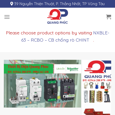
Skip
39 Nguyễn Thiện Thuật, P. Thắng Nhất, TP Vũng Tàu
to
content
Please choose product options by visiting
NXBLE-
63 – RCBO – CB chống rò CHINT
.