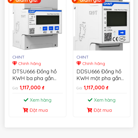
CHINT
CHINT
Chính hãng
Chính hãng
DTSU666 Đồng hồ
DDSU666 Đồng hồ
KWH ba pha gắn
KWH một pha gắn
trên thanh Din
trên thanh Din
1,117,000
₫
1,117,000
₫
Giá:
Giá:
Xem hàng
Xem hàng
Đặt mua
Đặt mua