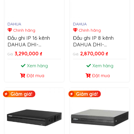
DAHUA
DAHUA
Chính hãng
Chính hãng
Đầu ghi IP 16 kênh
Đầu ghi IP 8 kênh
DAHUA DHI-
DAHUA DHI-
NVR4116HS-4KS2/L
NVR4108HS-4KS2/L
3,290,000
₫
2,870,000
₫
Giá:
Giá:
Xem hàng
Xem hàng
Đặt mua
Đặt mua
Giảm giá!
Giảm giá!