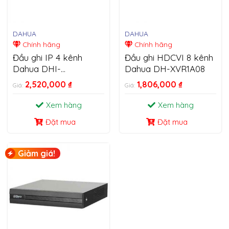
DAHUA
DAHUA
Chính hãng
Chính hãng
Đầu ghi IP 4 kênh
Đầu ghi HDCVI 8 kênh
Dahua DHI-
Dahua DH-XVR1A08
NVR4104HS-4KS2/L
2,520,000
₫
1,806,000
₫
Giá:
Giá:
Xem hàng
Xem hàng
Đặt mua
Đặt mua
Giảm giá!