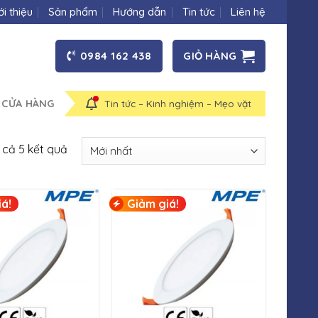
ới thiệu
Sản phẩm
Hướng dẫn
Tin tức
Liên hệ
0984 162 438
GIỎ HÀNG
 CỬA HÀNG
Tin tức – Kinh nghiệm – Mẹo vặt
t cả 5 kết quả
á!
Giảm giá!