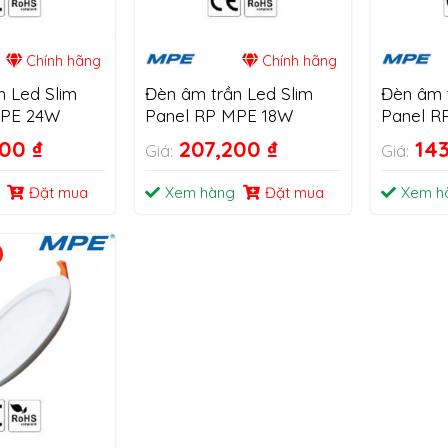
Chính hãng
Chính hãng
n Led Slim
Đèn âm trần Led Slim
Đèn âm t
MPE 24W
Panel RP MPE 18W
Panel R
500
₫
207,200
₫
14
Giá:
Giá:
Đặt mua
Xem hàng
Đặt mua
Xem h