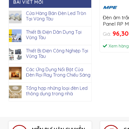
BÀI VIẾT MỚI
Cửa Hàng Bán Đèn Led Tròn
Đèn âm trầ
Tại Vũng Tàu
Panel RP 
Thiết Bị Điện Dân Dụng Tại
96,3
Giá:
Vũng Tàu
Xem hàng
Thiết Bị Điện Công Nghiệp Tại
Vũng Tàu
Các Ứng Dụng Nổi Bật Của
Đèn Rọi Ray Trong Chiếu Sáng
Tổng hợp những loại đèn Led
thông dụng trong nhà