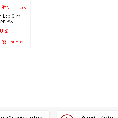
Chính hãng
n Led Slim
MPE 6W
00
₫
Đặt mua