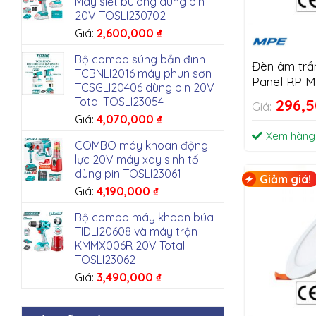
Máy siết bulong dùng pin
20V TOSLI230702
Giá:
2,600,000
₫
Bộ combo súng bắn đinh
Đèn âm trầ
TCBNLI2016 máy phun sơn
Panel RP 
TCSGLI20406 dùng pin 20V
Total TOSLI23054
296,
Giá:
Giá:
4,070,000
₫
Xem hàng
COMBO máy khoan động
lực 20V máy xay sinh tố
dùng pin TOSLI23061
Giảm giá!
Giá:
4,190,000
₫
Bộ combo máy khoan búa
TIDLI20608 và máy trộn
KMMX006R 20V Total
TOSLI23062
Giá:
3,490,000
₫