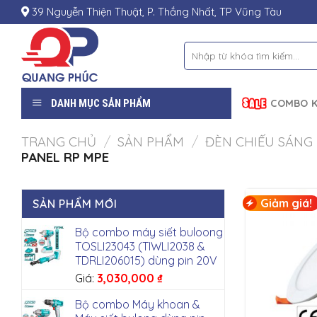
Skip
39 Nguyễn Thiện Thuật, P. Thắng Nhất, TP Vũng Tàu
to
content
Tìm
kiếm:
DANH MỤC SẢN PHẨM
COMBO K
TRANG CHỦ
/
SẢN PHẨM
/
ĐÈN CHIẾU SÁNG
PANEL RP MPE
Giảm giá!
SẢN PHẨM MỚI
Bộ combo máy siết buloong
TOSLI23043 (TIWLI2038 &
TDRLI206015) dùng pin 20V
Giá:
3,030,000
₫
Bộ combo Máy khoan &