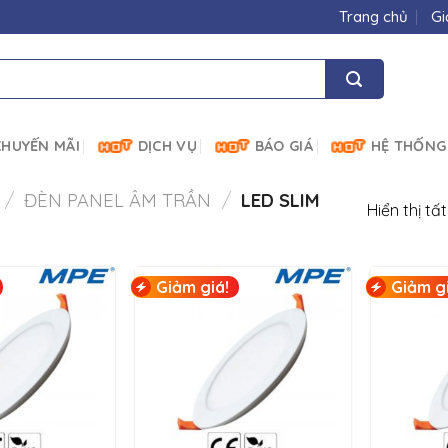
Trang chủ
Gi
HUYẾN MÃI
DỊCH VỤ
BÁO GIÁ
HỆ THỐNG
/
ĐÈN PANEL ÂM TRẦN
/
LED SLIM
Hiển thị tấ
Giảm giá!
Giảm gi