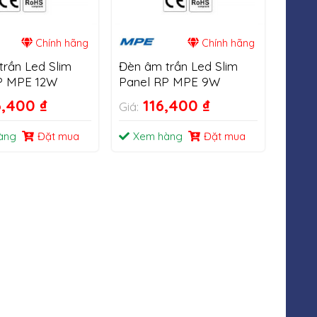
Chính hãng
Chính hãng
rần Led Slim
Đèn âm trần Led Slim
P MPE 12W
Panel RP MPE 9W
3,400
₫
116,400
₫
Giá:
àng
Đặt mua
Xem hàng
Đặt mua