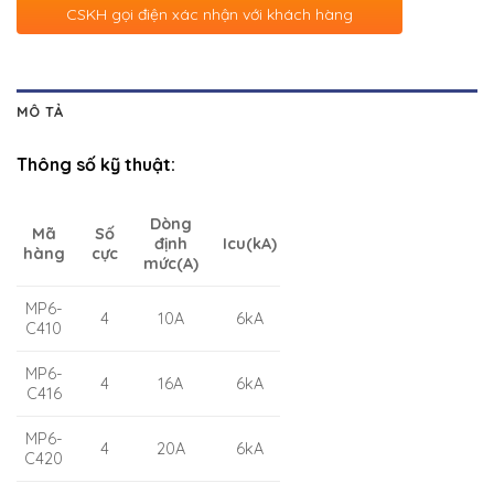
CSKH gọi điện xác nhận với khách hàng
MÔ TẢ
Thông số kỹ thuật:
Dòng
Mã
Số
định
Icu(kA)
hàng
cực
mức(A)
MP6-
4
10A
6kA
C410
MP6-
4
16A
6kA
C416
MP6-
4
20A
6kA
C420