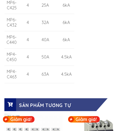
MP6-
4
25A
6kA
C425
MP6-
4
32A
6kA
C432
MP6-
4
40A
6kA
C440
MP4-
4
50A
4.5kA
C450
MP4-
4
63A
4.5kA
C463
SẢN PHẨM TƯƠNG TỰ
Giảm giá!
Giảm giá!