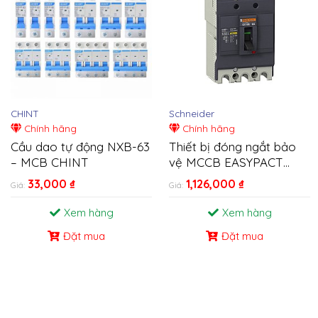
CHINT
Schneider
Chính hãng
Chính hãng
Cầu dao tự động NXB-63
Thiết bị đóng ngắt bảo
– MCB CHINT
vệ MCCB EASYPACT
EZC100 3P 10KA 40A-
33,000
₫
1,126,000
₫
Giá:
Giá:
100A
Xem hàng
Xem hàng
Đặt mua
Đặt mua