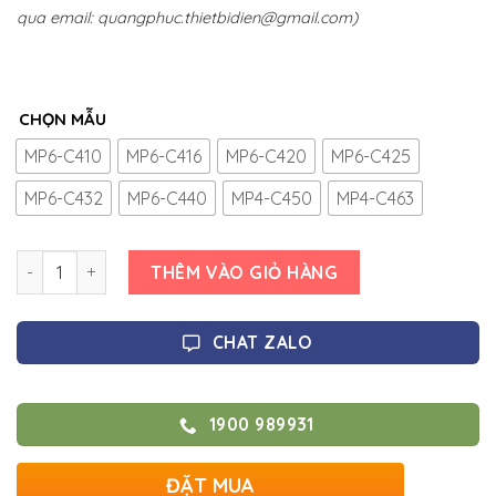
qua email:
quangphuc.thietbidien@gmail.com
)
CHỌN MẪU
MP6-C410
MP6-C416
MP6-C420
MP6-C425
MP6-C432
MP6-C440
MP4-C450
MP4-C463
Số lượng
THÊM VÀO GIỎ HÀNG
CHAT ZALO
1900 989931
ĐẶT MUA