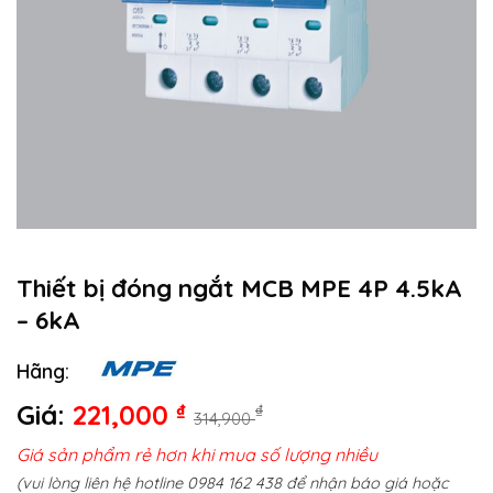
Thiết bị đóng ngắt MCB MPE 4P 4.5kA
– 6kA
Hãng:
Giá:
221,000
₫
₫
314,900
Giá sản phẩm rẻ hơn khi mua số lượng nhiều
(vui lòng liên hệ hotline 0984 162 438 để nhận báo giá hoặc