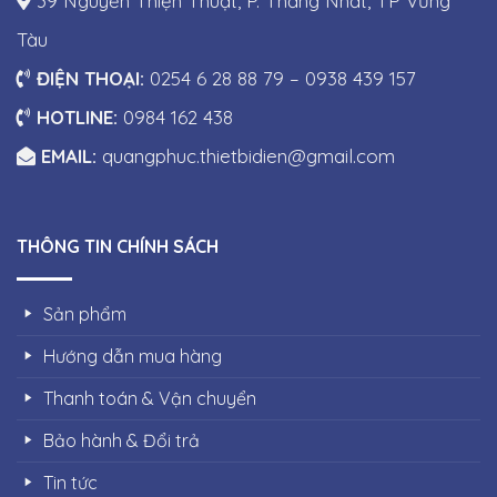
39 Nguyễn Thiện Thuật, P. Thắng Nhất, TP Vũng
Tàu
ĐIỆN THOẠI:
0254 6 28 88 79 – 0938 439 157
HOTLINE:
0984 162 438
EMAIL:
quangphuc.thietbidien@gmail.com
THÔNG TIN CHÍNH SÁCH
Sản phẩm
Hướng dẫn mua hàng
Thanh toán & Vận chuyển
Bảo hành & Đổi trả
Tin tức