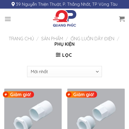
Skip
39 Nguyễn Thiện Thuật, P. Thắng Nhất, TP Vũng Tàu
to
content
TRANG CHỦ
/
SẢN PHẨM
/
ỐNG LUỒN DÂY ĐIỆN
/
PHỤ KIỆN
LỌC
Giảm giá!
Giảm giá!