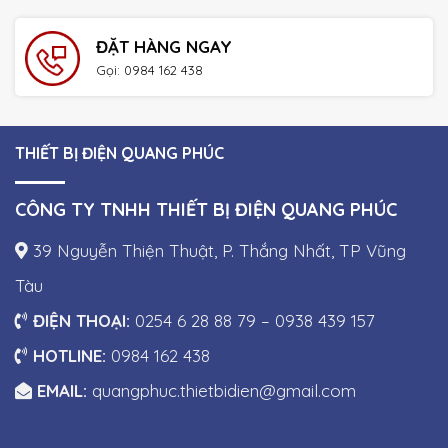
ĐẶT HÀNG NGAY
Gọi: 0984 162 438
THIẾT BỊ ĐIỆN QUANG PHÚC
CÔNG TY TNHH THIẾT BỊ ĐIỆN QUANG PHÚC
39 Nguyễn Thiện Thuật, P. Thắng Nhất, TP Vũng
Tàu
ĐIỆN THOẠI:
0254 6 28 88 79 – 0938 439 157
HOTLINE:
0984 162 438
EMAIL:
quangphuc.thietbidien@gmail.com