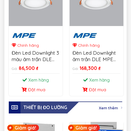
Chính hãng
Chính hãng
Đèn Led Downlight 3
Đèn Led Downlight
màu âm trần DLE
âm trần DLE MPE
MPE 6W-18W
18W
86,500
₫
168,300
₫
Giá:
Giá:
Xem hàng
Xem hàng
Đặt mua
Đặt mua
THIẾT BỊ ĐO LƯỜNG
Xem thêm
Giảm giá!
Giảm giá!