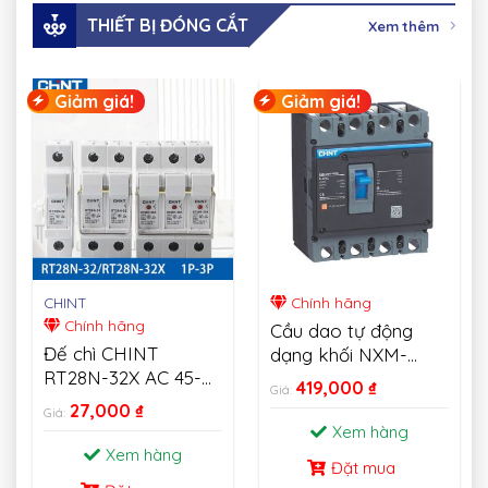
THIẾT BỊ ĐÓNG CẮT
Xem thêm
Giảm giá!
Giảm giá!
CHINT
Chính hãng
Chính hãng
Cầu dao tự động
Đế chì CHINT
dạng khối NXM-
RT28N-32X AC 45-
MCCB CHINT
419,000
₫
Giá:
62HZ 500V Fusible
27,000
₫
Giá:
Cutout 1P 2P 3P
Xem hàng
Xem hàng
Đặt mua