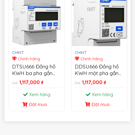
CHINT
CHINT
Chính hãng
Chính hãng
DTSU666 Đồng hồ
DDSU666 Đồng hồ
KWH ba pha gắn
KWH một pha gắn
trên thanh Din
trên thanh Din
1,117,000
₫
1,117,000
₫
Giá:
Giá:
Xem hàng
Xem hàng
Đặt mua
Đặt mua