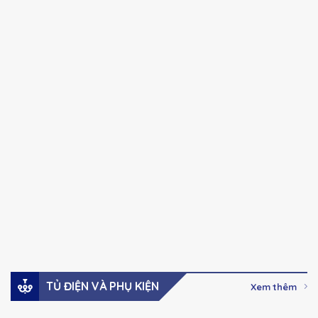
CHINT
CHINT
Chính hãng
Chính hãng
NXC series Khởi
NXC series Khởi
động từ Ac-3, 100A-
động từ Ac-3, 32A –
630A
85A
41,000
₫
–
123,000
₫
Giá:
Giá:
2,737,000
₫
Xem hàng
Xem hàng
Đặt mua
Đặt mua
TỦ ĐIỆN VÀ PHỤ KIỆN
Xem thêm