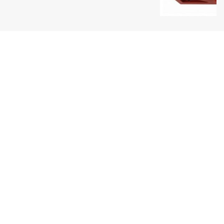
Uy tín hàng đầu
Một thương hiệu Quang Phúc nổi tiếng
Giao hàng toàn quốc
Thanh toán tiện lợi
Sản phẩm đa dạng
Luôn cập nhật sản phẩm mới nhất