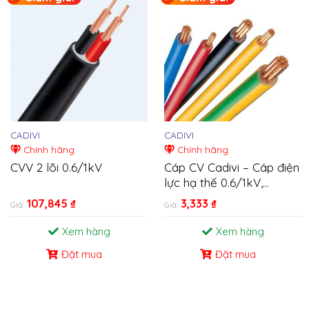
CADIVI
CADIVI
Chính hãng
Chính hãng
CVV 2 lõi 0.6/1kV
Cáp CV Cadivi – Cáp điện
lực hạ thế 0.6/1kV,
AS/NZS 5000.1
107,845
₫
3,333
₫
Giá:
Giá:
Xem hàng
Xem hàng
Đặt mua
Đặt mua