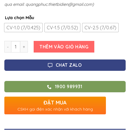
qua email:
quangphuc.thietbidien@gmail.com
)
Lựa chọn Mẫu
CV-1.0 (7/0.425)
CV-1.5 (7/0.52)
CV-2.5 (7/0.67)
Số lượng
THÊM VÀO GIỎ HÀNG
CHAT ZALO
1900 989931
ĐẶT MUA
CSKH gọi điện xác nhận với khách hàng