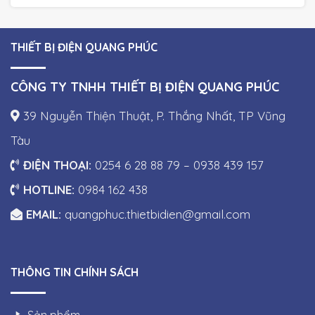
THIẾT BỊ ĐIỆN QUANG PHÚC
CÔNG TY TNHH THIẾT BỊ ĐIỆN QUANG PHÚC
39 Nguyễn Thiện Thuật, P. Thắng Nhất, TP Vũng
Tàu
ĐIỆN THOẠI:
0254 6 28 88 79 – 0938 439 157
HOTLINE:
0984 162 438
EMAIL:
quangphuc.thietbidien@gmail.com
THÔNG TIN CHÍNH SÁCH
Sản phẩm