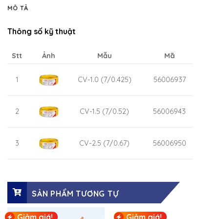
MÔ TẢ
Thông số kỹ thuật
Stt
Ảnh
Mẫu
Mã
1
CV-1.0 (7/0.425)
56006937
2
CV-1.5 (7/0.52)
56006943
3
CV-2.5 (7/0.67)
56006950
SẢN PHẨM TƯƠNG TỰ
Giảm giá!
Giảm giá!