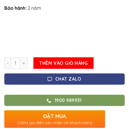
Bảo hành:
2 năm
Số lượng
THÊM VÀO GIỎ HÀNG
CHAT ZALO
1900 989931
ĐẶT MUA
CSKH gọi điện xác nhận với khách hàng