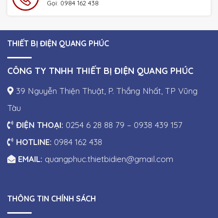
Gọi: 0984 162 438
THIẾT BỊ ĐIỆN QUANG PHÚC
CÔNG TY TNHH THIẾT BỊ ĐIỆN QUANG PHÚC
39 Nguyễn Thiện Thuật, P. Thắng Nhất, TP Vũng
Tàu
ĐIỆN THOẠI:
0254 6 28 88 79 – 0938 439 157
HOTLINE:
0984 162 438
EMAIL:
quangphuc.thietbidien@gmail.com
THÔNG TIN CHÍNH SÁCH