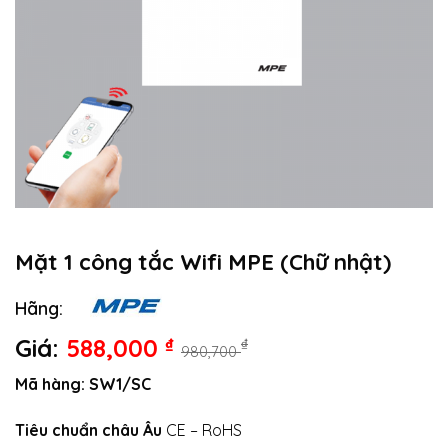
Mặt 1 công tắc Wifi MPE (Chữ nhật)
Hãng:
Giá:
588,000
₫
₫
980,700
Mã hàng: SW1/SC
Tiêu chuẩn châu Âu
CE – RoHS