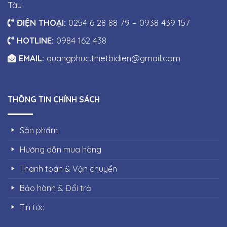
Tàu
ĐIỆN THOẠI:
0254 6 28 88 79 – 0938 439 157
HOTLINE:
0984 162 438
EMAIL:
quangphuc.thietbidien@gmail.com
THÔNG TIN CHÍNH SÁCH
Sản phẩm
Hướng dẫn mua hàng
Thanh toán & Vận chuyển
Bảo hành & Đổi trả
Tin tức