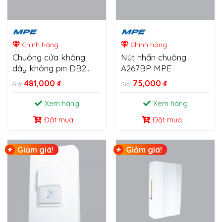
Chính hãng
Chính hãng
Chuông cửa không
Nút nhấn chuông
dây không pin DB2
A267BP MPE
MPE
481,000
₫
75,000
₫
Giá:
Giá:
Xem hàng
Xem hàng
Đặt mua
Đặt mua
Giảm giá!
Giảm giá!