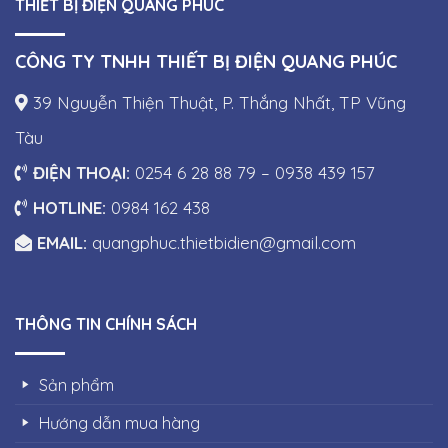
THIẾT BỊ ĐIỆN QUANG PHÚC
CÔNG TY TNHH THIẾT BỊ ĐIỆN QUANG PHÚC
39 Nguyễn Thiện Thuật, P. Thắng Nhất, TP Vũng
Tàu
ĐIỆN THOẠI:
0254 6 28 88 79 – 0938 439 157
HOTLINE:
0984 162 438
EMAIL:
quangphuc.thietbidien@gmail.com
THÔNG TIN CHÍNH SÁCH
Sản phẩm
Hướng dẫn mua hàng