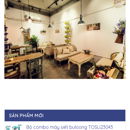
SẢN PHẨM MỚI
Bộ combo máy siết buloong TOSLI23043