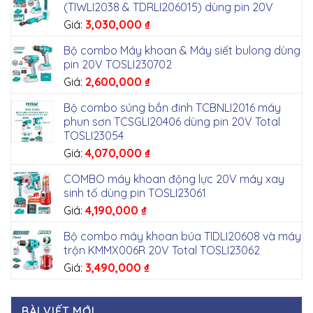
(TIWLI2038 & TDRLI206015) dùng pin 20V
Giá:
3,030,000
₫
Bộ combo Máy khoan & Máy siết bulong dùng
pin 20V TOSLI230702
Giá:
2,600,000
₫
Bộ combo súng bắn đinh TCBNLI2016 máy
phun sơn TCSGLI20406 dùng pin 20V Total
TOSLI23054
Giá:
4,070,000
₫
COMBO máy khoan động lực 20V máy xay
sinh tố dùng pin TOSLI23061
Giá:
4,190,000
₫
Bộ combo máy khoan búa TIDLI20608 và máy
trộn KMMX006R 20V Total TOSLI23062
Giá:
3,490,000
₫
BÀI VIẾT MỚI