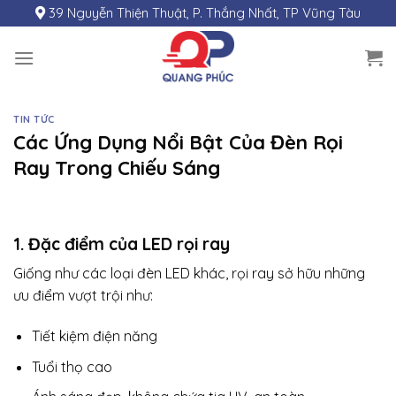
Skip
39 Nguyễn Thiện Thuật, P. Thắng Nhất, TP Vũng Tàu
to
content
TIN TỨC
Các Ứng Dụng Nổi Bật Của Đèn Rọi
Ray Trong Chiếu Sáng
1. Đặc điểm của LED rọi ray
Giống như các loại đèn LED khác, rọi ray sở hữu những
ưu điểm vượt trội như:
Tiết kiệm điện năng
Tuổi thọ cao