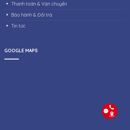
Thanh toán & Vận chuyển
Bảo hành & Đổi trả
Tin tức
GOOGLE MAPS
Copyright 2026 ©
Công ty Thiết bị điện Quang Phúc |