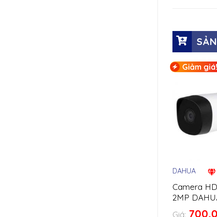
SẢN
Giảm giá
DAHUA
Camera HD
2MP DAHU
B2A21P
700,
Giá: