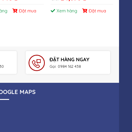
àng
Đặt mua
Xem hàng
Đặt mua
Xe
ĐẶT HÀNG NGAY
h30
Gọi: 0984 162 438
OOGLE MAPS