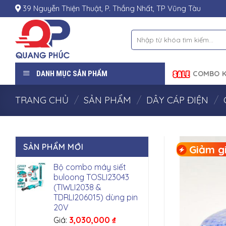
Skip
39 Nguyễn Thiện Thuật, P. Thắng Nhất, TP Vũng Tàu
to
content
Tìm
kiếm:
DANH MỤC SẢN PHẨM
COMBO K
TRANG CHỦ
/
SẢN PHẨM
/
DÂY CÁP ĐIỆN
/
SẢN PHẨM MỚI
Giảm gi
Bộ combo máy siết
buloong TOSLI23043
(TIWLI2038 &
TDRLI206015) dùng pin
20V
Giá:
3,030,000
₫