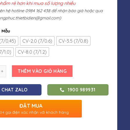
phẩm rẻ hơn khi mua số lượng nhiều
liên hệ hotline 0984 162 438 để nhận báo giá hoặc qua
ngphuc.thietbidien@gmail.com
)
n Mẫu
(7/0.45)
CV-2.0 (7/0.6)
CV-3.5 (7/0.8)
7/1.0)
CV-8.0 (7/1.2)
THÊM VÀO GIỎ HÀNG
CHAT ZALO
1900 989931
ĐẶT MUA
H gọi điện xác nhận với khách hàng