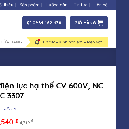
ới thiệu
Sản phẩm
Hướng dẫn
Tin tức
Liên hệ
0984 162 438
GIỎ HÀNG
 CỬA HÀNG
Tin tức – Kinh nghiệm – Mẹo vặt
điện lực hạ thế CV 600V, NC
 C 3307
CADIVI
,540
₫
₫
4,719