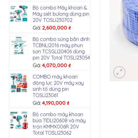
Bộ combo Máy khoan &
Máy siết bulong dùng pin
20V TOSLI230702
Giá:
2,600,000
₫
Bộ combo súng bắn đinh
TCBNLI2016 máy phun
sơn TCSGLI20406 dùng
pin 20V Total TOSLI23054
Giá:
4,070,000
₫
COMBO máy khoan
động lực 20V máy xay
sinh tố dùng pin
TOSLI23061
Giá:
4,190,000
₫
Bộ combo máy khoan
búa TIDLI20608 và máy
trộn KMMX006R 20V
Total TOSLI23062