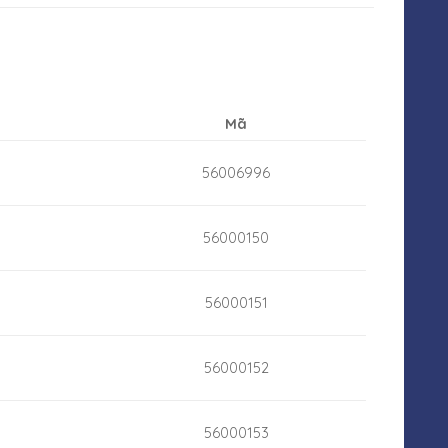
Mã
56006996
56000150
56000151
56000152
56000153