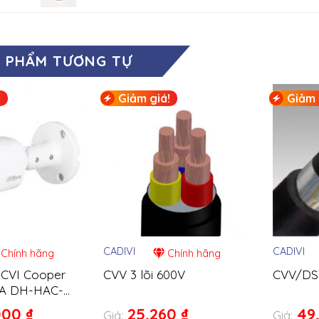
 PHẨM TƯƠNG TỰ
!
Giảm giá!
Giảm 
CADIVI
CADIVI
Chính hãng
Chính hãng
CVI Cooper
CVV 3 lõi 600V
CVV/DST
A DH-HAC-
000
₫
25,260
₫
49
Giá:
Giá: