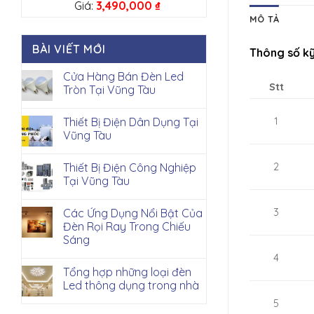
Giá:
3,490,000
₫
MÔ TẢ
BÀI VIẾT MỚI
Thông số kỹ
Cửa Hàng Bán Đèn Led
Stt
Tròn Tại Vũng Tàu
Thiết Bị Điện Dân Dụng Tại
1
Vũng Tàu
Thiết Bị Điện Công Nghiệp
2
Tại Vũng Tàu
Các Ứng Dụng Nổi Bật Của
3
Đèn Rọi Ray Trong Chiếu
Sáng
4
Tổng hợp những loại đèn
Led thông dụng trong nhà
5