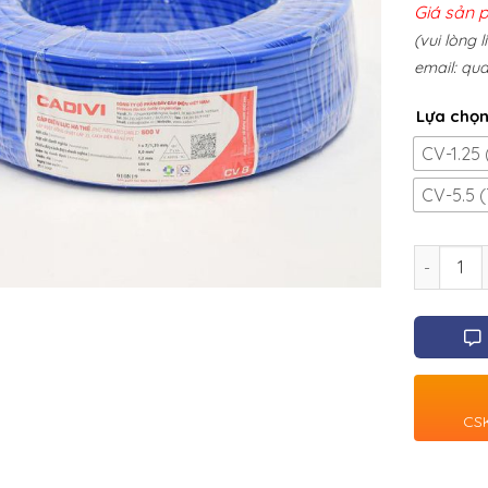
Giá sản 
(vui lòng 
email:
qua
Lựa chọ
CV-1.25 
CV-5.5 (
Số lượng
CSK