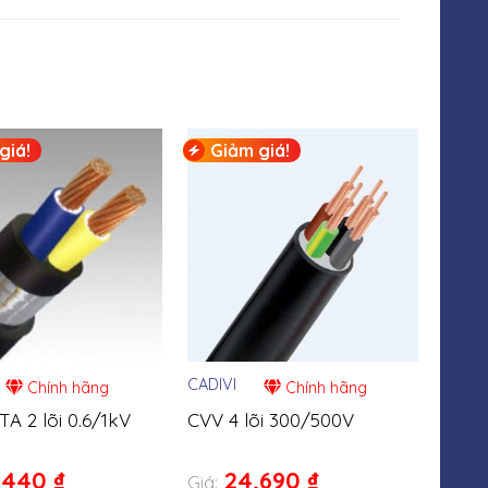
giá!
Giảm giá!
Gi
CADIVI
DAH
Chính hãng
Chính hãng
A 2 lõi 0.6/1kV
CVV 4 lõi 300/500V
Came
DAH
HDW
,440
₫
24,690
₫
Giá:
Giá: