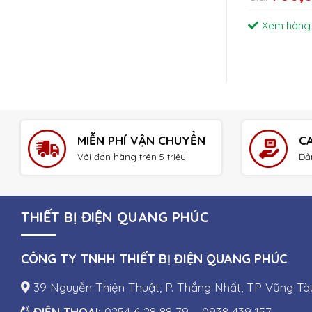
Xem hàng
MIỄN PHÍ VẬN CHUYỂN
C
Với đơn hàng trên 5 triệu
Đả
THIẾT BỊ ĐIỆN QUANG PHÚC
CÔNG TY TNHH THIẾT BỊ ĐIỆN QUANG PHÚC
39 Nguyễn Thiện Thuật, P. Thắng Nhất, TP Vũng Tà
ĐIỆN THOẠI:
0254 6 28 88 79 – 0938 439 157