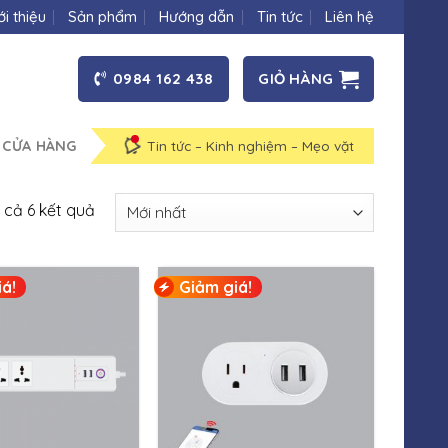
ới thiệu
Sản phẩm
Hướng dẫn
Tin tức
Liên hệ
0984 162 438
GIỎ HÀNG
 CỬA HÀNG
Tin tức – Kinh nghiệm – Mẹo vặt
t cả 6 kết quả
á!
Giảm giá!