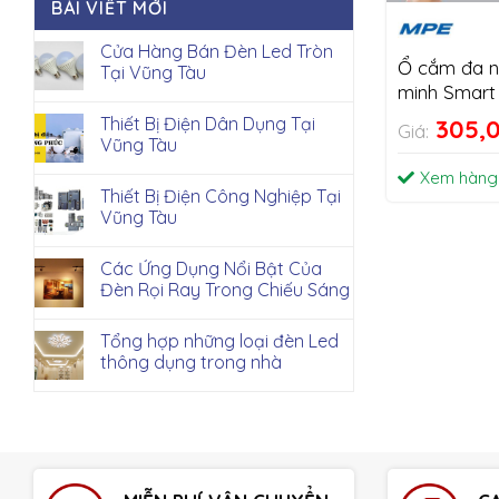
BÀI VIẾT MỚI
Cửa Hàng Bán Đèn Led Tròn
Ổ cắm đa n
Tại Vũng Tàu
minh Smart
Thiết Bị Điện Dân Dụng Tại
305,
Giá:
Vũng Tàu
Xem hàng
Thiết Bị Điện Công Nghiệp Tại
Vũng Tàu
Các Ứng Dụng Nổi Bật Của
Đèn Rọi Ray Trong Chiếu Sáng
Tổng hợp những loại đèn Led
thông dụng trong nhà