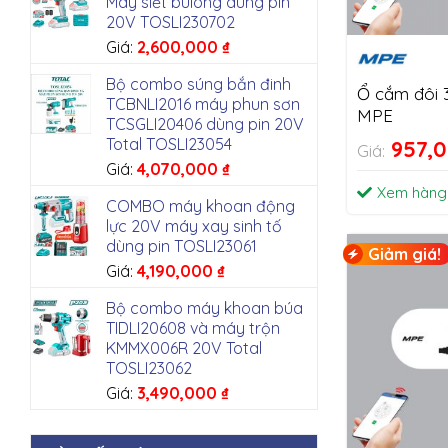
Máy siết bulong dùng pin
20V TOSLI230702
Giá:
2,600,000
₫
Bộ combo súng bắn đinh
Ổ cắm đôi 
TCBNLI2016 máy phun sơn
MPE
TCSGLI20406 dùng pin 20V
Total TOSLI23054
957,
Giá:
Giá:
4,070,000
₫
Xem hàng
COMBO máy khoan động
lực 20V máy xay sinh tố
dùng pin TOSLI23061
Giảm giá!
Giá:
4,190,000
₫
Bộ combo máy khoan búa
TIDLI20608 và máy trộn
KMMX006R 20V Total
TOSLI23062
Giá:
3,490,000
₫