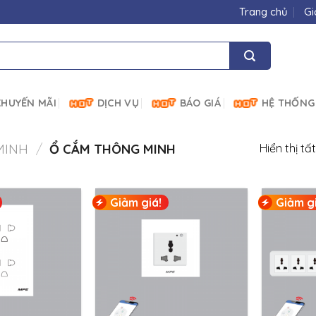
Trang chủ
Gi
HUYẾN MÃI
DỊCH VỤ
BÁO GIÁ
HỆ THỐNG
MINH
/
Ổ CẮM THÔNG MINH
Hiển thị tấ
Giảm giá!
Giảm gi