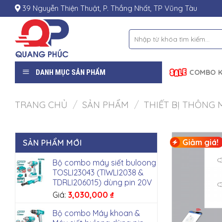
Skip
39 Nguyễn Thiện Thuật, P. Thắng Nhất, TP Vũng Tàu
to
content
Tìm
kiếm:
DANH MỤC SẢN PHẨM
COMBO K
TRANG CHỦ
/
SẢN PHẨM
/
THIẾT BỊ THÔNG 
Giảm giá!
SẢN PHẨM MỚI
Bộ combo máy siết buloong
TOSLI23043 (TIWLI2038 &
TDRLI206015) dùng pin 20V
Giá:
3,030,000
₫
Bộ combo Máy khoan &