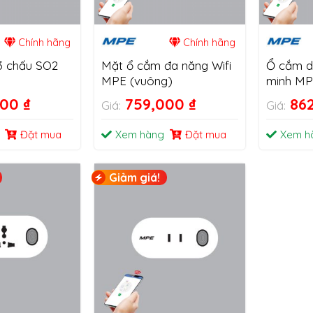
Chính hãng
Chính hãng
3 chấu SO2
Mặt ổ cắm đa năng Wifi
Ổ cắm d
MPE (vuông)
minh MP
Power St
000
₫
759,000
₫
86
Giá:
Giá:
Đặt mua
Xem hàng
Đặt mua
Xem h
Giảm giá!