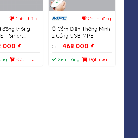
Chính hãng
Chính hãng
i động thông
Ổ Cắm Điện Thông Minh
E – Smart
2 Cổng USB MPE
rip – Wifi – SPS1
2,000
₫
468,000
₫
Giá:
àng
Đặt mua
Xem hàng
Đặt mua