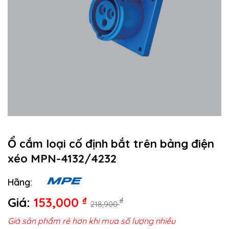
Ổ cắm loại cố định bắt trên bảng điện
xéo MPN-4132/4232
Hãng:
Giá:
153,000
₫
₫
218,900
Giá sản phẩm rẻ hơn khi mua số lượng nhiều