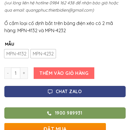
(vui lòng liên hệ hotline 0984 162 438 để nhận báo giá hoặc
qua email:
quangphuc.thietbidien@gmail.com
)
Ổ cắm loại cố định bắt trên bảng điện xéo có 2 mã
hàng: MPN-4132 và MPN-4232
MẪU
MPN-4132
MPN-4232
Số lượng
THÊM VÀO GIỎ HÀNG
CHAT ZALO
1900 989931
ĐẶT MUA