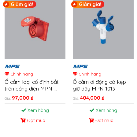
Giảm giá!
Giảm giá!
Chính hãng
Chính hãng
Ổ cắm loại cố định bắt
Ổ cắm di động có kẹp
trên bảng điện MPN-
giữ dây MPN-1013
314/324
97,000
₫
404,000
₫
Giá:
Giá:
Xem hàng
Xem hàng
Đặt mua
Đặt mua