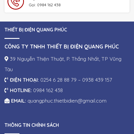
Gọi: 0984 162 438
THIẾT BỊ ĐIỆN QUANG PHÚC
CÔNG TY TNHH THIẾT BỊ ĐIỆN QUANG PHÚC
39 Nguyễn Thiện Thuật, P. Thắng Nhất, TP Vũng
Tàu
ĐIỆN THOẠI:
0254 6 28 88 79 – 0938 439 157
HOTLINE:
0984 162 438
EMAIL:
quangphuc.thietbidien@gmail.com
THÔNG TIN CHÍNH SÁCH