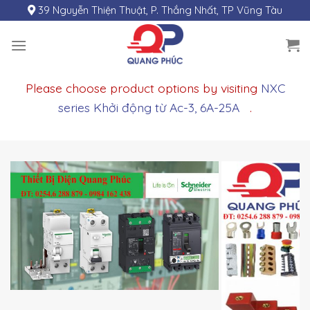
Skip
39 Nguyễn Thiện Thuật, P. Thắng Nhất, TP Vũng Tàu
to
content
Please choose product options by visiting
NXC
series Khởi động từ Ac-3, 6A-25A
.