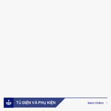
CHINT
CHINT
Chính hãng
Chính hãng
NXC series Khởi
NXC series Khởi
động từ Ac-3, 100A-
động từ Ac-3, 32A –
630A
85A
41,000
₫
–
123,000
₫
Giá:
Giá:
2,737,000
₫
Xem hàng
Xem hàng
Đặt mua
Đặt mua
TỦ ĐIỆN VÀ PHỤ KIỆN
Xem thêm