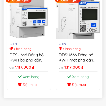
CHINT
CHINT
Chính hãng
Chính hãng
DTSU666 Đồng hồ
DDSU666 Đồng hồ
KWH ba pha gắn
KWH một pha gắn
trên thanh Din
trên thanh Din
1,117,000
₫
1,117,000
₫
Giá:
Giá:
Xem hàng
Xem hàng
Đặt mua
Đặt mua