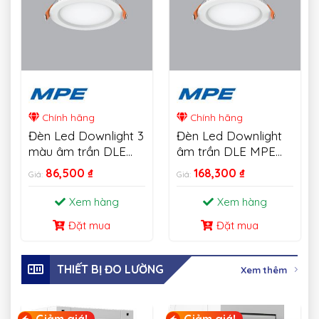
Chính hãng
Chính hãng
Đèn Led Downlight 3
Đèn Led Downlight
màu âm trần DLE
âm trần DLE MPE
MPE 6W-18W
18W
86,500
₫
168,300
₫
Giá:
Giá:
Xem hàng
Xem hàng
Đặt mua
Đặt mua
THIẾT BỊ ĐO LƯỜNG
Xem thêm
Giảm giá!
Giảm giá!