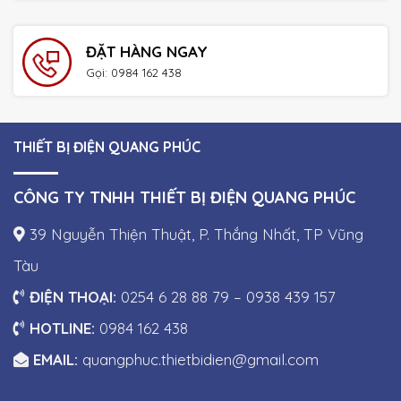
ĐẶT HÀNG NGAY
Gọi: 0984 162 438
THIẾT BỊ ĐIỆN QUANG PHÚC
CÔNG TY TNHH THIẾT BỊ ĐIỆN QUANG PHÚC
39 Nguyễn Thiện Thuật, P. Thắng Nhất, TP Vũng
Tàu
ĐIỆN THOẠI:
0254 6 28 88 79 – 0938 439 157
HOTLINE:
0984 162 438
EMAIL:
quangphuc.thietbidien@gmail.com