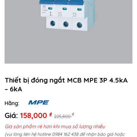
Thiết bị đóng ngắt MCB MPE 3P 4.5kA
– 6kA
Hãng:
Giá:
158,000
₫
₫
225,800
Giá sản phẩm rẻ hơn khi mua số lượng nhiều
(vui lòng liên hệ hotline 0984 162 438 để nhận báo giá hoặc