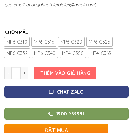
qua email:
quangphuc.thietbidien@gmail.com
)
CHỌN MẪU
MP6-C310
MP6-C316
MP6-C320
MP6-C325
MP6-C332
MP6-C340
MP4-C350
MP4-C363
Số lượng
THÊM VÀO GIỎ HÀNG
CHAT ZALO
1900 989931
ĐẶT MUA