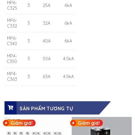
MP6-
3
25A
6kA
C325
MP6-
3
32A
6kA
C332
MP6-
3
40A
6kA
C340
MP4-
3
50A
4.5kA
C350
MP4-
3
63A
4.5kA
C363
SẢN PHẨM TƯƠNG TỰ
Giảm giá!
Giảm giá!