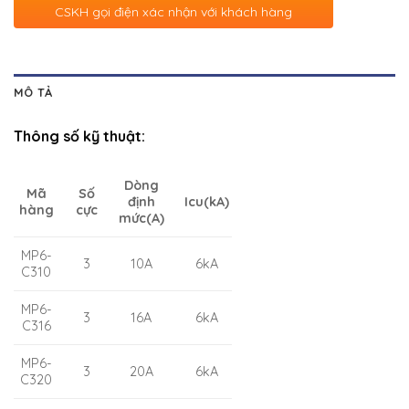
CSKH gọi điện xác nhận với khách hàng
MÔ TẢ
Thông số kỹ thuật:
Dòng
Mã
Số
định
Icu(kA)
hàng
cực
mức(A)
MP6-
3
10A
6kA
C310
MP6-
3
16A
6kA
C316
MP6-
3
20A
6kA
C320