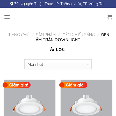
Skip
39 Nguyễn Thiện Thuật, P. Thắng Nhất, TP Vũng Tàu
to
content
TRANG CHỦ
/
SẢN PHẨM
/
ĐÈN CHIẾU SÁNG
/
ĐÈN
ÂM TRẦN DOWNLIGHT
LỌC
Giảm giá!
Giảm giá!