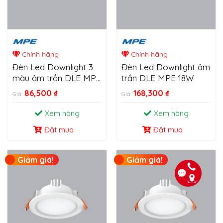
Chính hãng
Chính hãng
Đèn Led Downlight 3
Đèn Led Downlight âm
màu âm trần DLE MPE
trần DLE MPE 18W
6W-18W
86,500
₫
168,300
₫
Giá:
Giá:
Xem hàng
Xem hàng
Đặt mua
Đặt mua
Giảm giá!
Giảm giá!