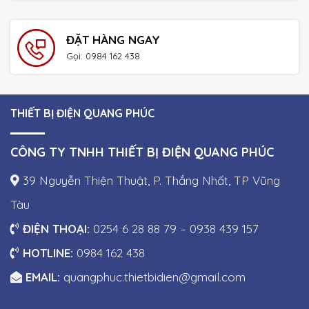
ĐẶT HÀNG NGAY
Gọi: 0984 162 438
THIẾT BỊ ĐIỆN QUANG PHÚC
CÔNG TY TNHH THIẾT BỊ ĐIỆN QUANG PHÚC
39 Nguyễn Thiện Thuật, P. Thắng Nhất, TP Vũng
Tàu
ĐIỆN THOẠI:
0254 6 28 88 79 – 0938 439 157
HOTLINE:
0984 162 438
EMAIL:
quangphuc.thietbidien@gmail.com