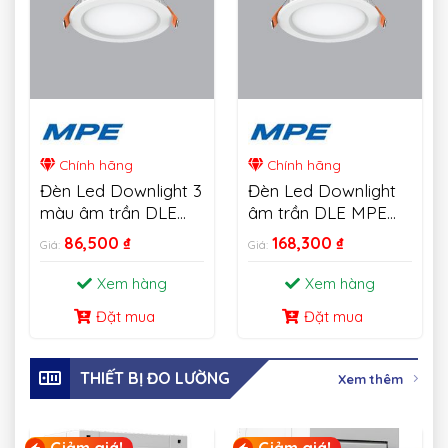
Chính hãng
Chính hãng
Đèn Led Downlight 3
Đèn Led Downlight
màu âm trần DLE
âm trần DLE MPE
MPE 6W-18W
18W
86,500
₫
168,300
₫
Giá:
Giá:
Xem hàng
Xem hàng
Đặt mua
Đặt mua
THIẾT BỊ ĐO LƯỜNG
Xem thêm
Giảm giá!
Giảm giá!