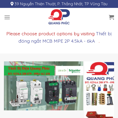
Skip
39 Nguyễn Thiện Thuật, P. Thắng Nhất, TP Vũng Tàu
to
content
Please choose product options by visiting
Thiết bị
đóng ngắt MCB MPE 2P 4.5kA - 6kA
.