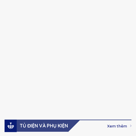
CHINT
CHINT
Chính hãng
Chính hãng
NXC series Khởi
NXC series Khởi
động từ Ac-3, 100A-
động từ Ac-3, 32A –
630A
85A
41,000
₫
–
123,000
₫
Giá:
Giá:
2,737,000
₫
Xem hàng
Xem hàng
Đặt mua
Đặt mua
TỦ ĐIỆN VÀ PHỤ KIỆN
Xem thêm