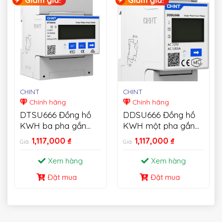
CHINT
CHINT
Chính hãng
Chính hãng
DTSU666 Đồng hồ
DDSU666 Đồng hồ
KWH ba pha gắn
KWH một pha gắn
trên thanh Din
trên thanh Din
1,117,000
₫
1,117,000
₫
Giá:
Giá:
Xem hàng
Xem hàng
Đặt mua
Đặt mua