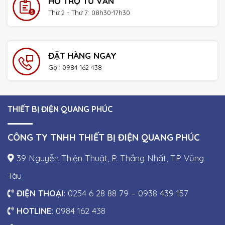
HỖ TRỢ TƯ VẤN
Thứ 2 - Thứ 7: 08h30-17h30
ĐẶT HÀNG NGAY
Gọi: 0984 162 438
THIẾT BỊ ĐIỆN QUANG PHÚC
CÔNG TY TNHH THIẾT BỊ ĐIỆN QUANG PHÚC
39 Nguyễn Thiện Thuật, P. Thắng Nhất, TP Vũng
Tàu
ĐIỆN THOẠI:
0254 6 28 88 79 – 0938 439 157
HOTLINE:
0984 162 438