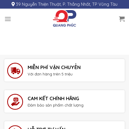
Skip
39 Nguyễn Thiện Thuật, P. Thắng Nhất, TP Vũng Tàu
to
content
MIỄN PHÍ VẬN CHUYỂN
Với đơn hàng trên 5 triệu
CAM KẾT CHÍNH HÃNG
Đảm bảo sản phẩm chất lượng