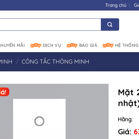
Trang chủ
Gi
HUYẾN MÃI
DỊCH VỤ
BÁO GIÁ
HỆ THỐNG
MINH
/
CÔNG TẮC THÔNG MINH
Mặt 
á!
nhật
Hãng:
Giá:
6