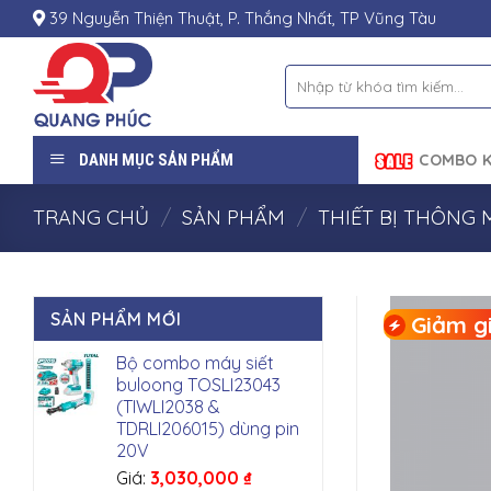
Skip
39 Nguyễn Thiện Thuật, P. Thắng Nhất, TP Vũng Tàu
to
content
Tìm
kiếm:
DANH MỤC SẢN PHẨM
COMBO K
TRANG CHỦ
/
SẢN PHẨM
/
THIẾT BỊ THÔNG 
SẢN PHẨM MỚI
Giảm gi
Bộ combo máy siết
buloong TOSLI23043
(TIWLI2038 &
TDRLI206015) dùng pin
20V
Giá:
3,030,000
₫