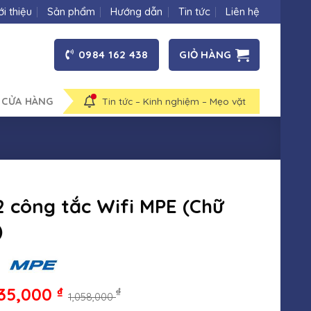
ới thiệu
Sản phẩm
Hướng dẫn
Tin tức
Liên hệ
0984 162 438
GIỎ HÀNG
 CỬA HÀNG
Tin tức – Kinh nghiệm – Mẹo vặt
2 công tắc Wifi MPE (Chữ
)
35,000
₫
₫
1,058,000