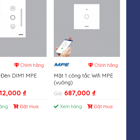
Chính hãng
Chính hãng
 Đèn DIM1 MPE
Mặt 1 công tắc Wifi MPE
Ổ Cắ
(vuông)
Cổn
012,000
₫
687,000
₫
Giá:
Giá:
àng
Đặt mua
Xem hàng
Đặt mua
Xe