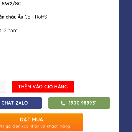
: SW2/SC
ẩn châu Âu
CE – RoHS
h:
2 năm
THÊM VÀO GIỎ HÀNG
CHAT ZALO
1900 989931
ĐẶT MUA
H gọi điện xác nhận với khách hàng