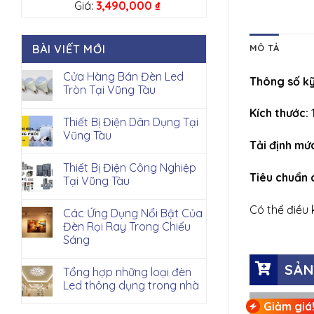
Giá:
3,490,000
₫
MÔ TẢ
BÀI VIẾT MỚI
Cửa Hàng Bán Đèn Led
Thông số kỹ
Tròn Tại Vũng Tàu
Kích thước:
Thiết Bị Điện Dân Dụng Tại
Vũng Tàu
Tải định mứ
Thiết Bị Điện Công Nghiệp
Tiêu chuẩn 
Tại Vũng Tàu
Có thể điều 
Các Ứng Dụng Nổi Bật Của
Đèn Rọi Ray Trong Chiếu
Sáng
SẢN
Tổng hợp những loại đèn
Led thông dụng trong nhà
Giảm giá