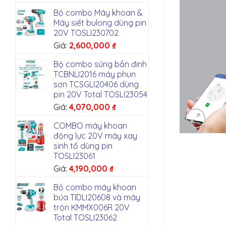
Bộ combo Máy khoan &
Máy siết bulong dùng pin
20V TOSLI230702
Giá:
2,600,000
₫
Bộ combo súng bắn đinh
TCBNLI2016 máy phun
sơn TCSGLI20406 dùng
pin 20V Total TOSLI23054
Giá:
4,070,000
₫
COMBO máy khoan
động lực 20V máy xay
sinh tố dùng pin
TOSLI23061
Giá:
4,190,000
₫
Bộ combo máy khoan
búa TIDLI20608 và máy
trộn KMMX006R 20V
Total TOSLI23062