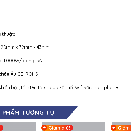
 thuật:
120mm x 72mm x 43mm
c:
1.000W/ gang, 5A
châu Âu
CE ROHS
khiển bật, tắt đèn từ xa qua kết nối Wifi với smartphone
 PHẨM TƯƠNG TỰ
!
Giảm giá!
Giảm 