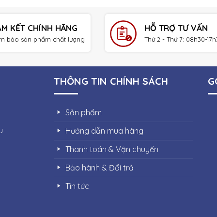
AM KẾT CHÍNH HÃNG
HỖ TRỢ TƯ VẤN
m bảo sản phẩm chất lượng
Thứ 2 - Thứ 7: 08h30-17
THÔNG TIN CHÍNH SÁCH
G
Sản phẩm
u
Hướng dẫn mua hàng
Thanh toán & Vận chuyển
Bảo hành & Đổi trả
Tin tức
Thiết bị điện Quang Phúc |
THIẾT KẾ WEBSITE BỞI IT VŨNG T