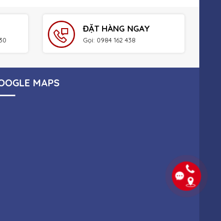
ĐẶT HÀNG NGAY
h30
Gọi: 0984 162 438
OOGLE MAPS
ÀU | ITVUNGTAU.COM