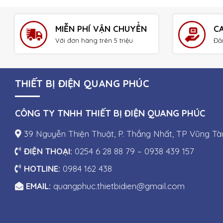
MIỄN PHÍ VẬN CHUYỂN
C
Với đơn hàng trên 5 triệu
Đả
THIẾT BỊ ĐIỆN QUANG PHÚC
CÔNG TY TNHH THIẾT BỊ ĐIỆN QUANG PHÚC
39 Nguyễn Thiện Thuật, P. Thắng Nhất, TP Vũng Tà
ĐIỆN THOẠI:
0254 6 28 88 79 – 0938 439 157
HOTLINE:
0984 162 438
EMAIL:
quangphuc.thietbidien@gmail.com
Copyright 2026 ©
Công ty 