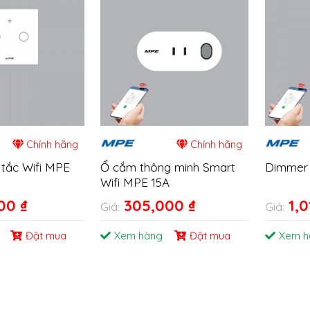
Chính hãng
Chính hãng
 tắc Wifi MPE
Ổ cắm thông minh Smart
Dimmer
Wifi MPE 15A
000
₫
305,000
₫
1,
Giá:
Giá:
Đặt mua
Xem hàng
Đặt mua
Xem h