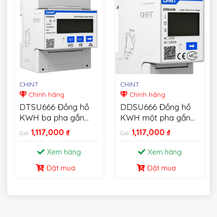
CHINT
CHINT
Chính hãng
Chính hãng
DTSU666 Đồng hồ
DDSU666 Đồng hồ
KWH ba pha gắn
KWH một pha gắn
trên thanh Din
trên thanh Din
1,117,000
₫
1,117,000
₫
Giá:
Giá:
Xem hàng
Xem hàng
Đặt mua
Đặt mua