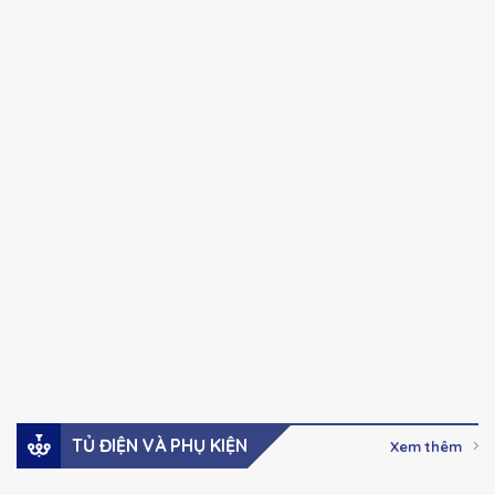
CHINT
CHINT
Chính hãng
Chính hãng
NXC series Khởi
NXC series Khởi
động từ Ac-3, 100A-
động từ Ac-3, 32A –
630A
85A
41,000
₫
–
123,000
₫
Giá:
Giá:
2,737,000
₫
Xem hàng
Xem hàng
Đặt mua
Đặt mua
TỦ ĐIỆN VÀ PHỤ KIỆN
Xem thêm