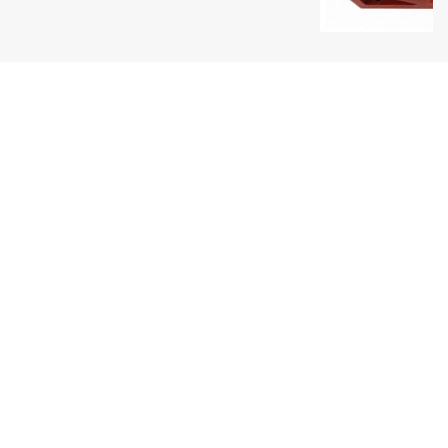
Uy tín hàng đầu
Một thương hiệu Quang Phúc nổi tiếng
Giao hàng toàn quốc
Thanh toán tiện lợi
Sản phẩm đa dạng
Luôn cập nhật sản phẩm mới nhất