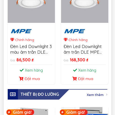
Chính hãng
Chính hãng
Đèn Led Downlight 3
Đèn Led Downlight
màu âm trần DLE
âm trần DLE MPE
MPE 6W-18W
18W
86,500
₫
168,300
₫
Giá:
Giá:
Xem hàng
Xem hàng
Đặt mua
Đặt mua
THIẾT BỊ ĐO LƯỜNG
Xem thêm
Giảm giá!
Giảm giá!