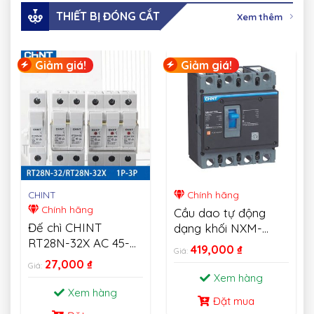
THIẾT BỊ ĐÓNG CẮT
Xem thêm
Giảm giá!
Giảm giá!
CHINT
Chính hãng
Chính hãng
Cầu dao tự động
Đế chì CHINT
dạng khối NXM-
RT28N-32X AC 45-
MCCB CHINT
419,000
₫
Giá:
62HZ 500V Fusible
27,000
₫
Giá:
Cutout 1P 2P 3P
Xem hàng
Xem hàng
Đặt mua