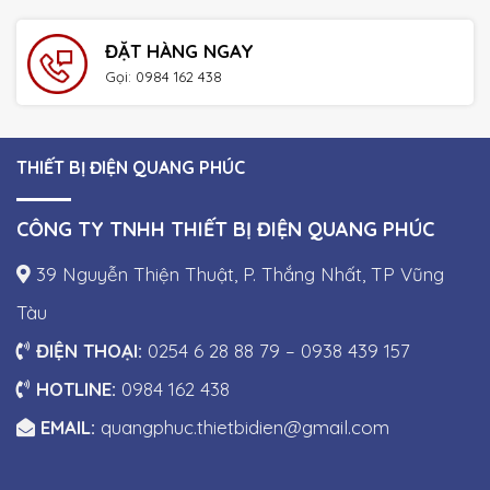
ĐẶT HÀNG NGAY
Gọi: 0984 162 438
THIẾT BỊ ĐIỆN QUANG PHÚC
CÔNG TY TNHH THIẾT BỊ ĐIỆN QUANG PHÚC
39 Nguyễn Thiện Thuật, P. Thắng Nhất, TP Vũng
Tàu
ĐIỆN THOẠI:
0254 6 28 88 79 – 0938 439 157
HOTLINE:
0984 162 438
EMAIL:
quangphuc.thietbidien@gmail.com