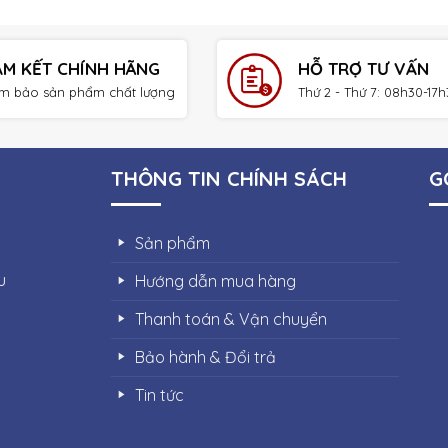
AM KẾT CHÍNH HÃNG
HỖ TRỢ TƯ VẤN
m bảo sản phẩm chất lượng
Thứ 2 - Thứ 7: 08h30-17
THÔNG TIN CHÍNH SÁCH
G
Sản phẩm
u
Hướng dẫn mua hàng
Thanh toán & Vận chuyển
Bảo hành & Đổi trả
Tin tức
Thiết bị điện Quang Phúc |
THIẾT KẾ WEBSITE BỞI IT VŨNG T