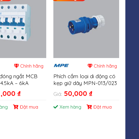
Chính hãng
Chính hãng
ị đóng ngắt MCB
Phích cắm loại di động có
Ổ cắ
4.5kA – 6kA
kẹp giữ dây MPN-013/023
bảng
1,000
₫
50,000
₫
Giá:
Giá:
àng
Đặt mua
Xem hàng
Đặt mua
Xe