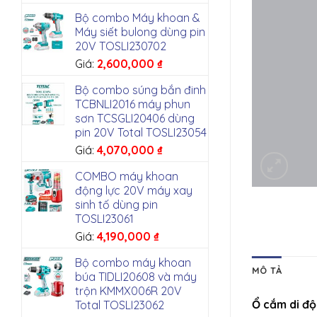
Bộ combo Máy khoan &
Máy siết bulong dùng pin
20V TOSLI230702
Giá:
2,600,000
₫
Bộ combo súng bắn đinh
TCBNLI2016 máy phun
sơn TCSGLI20406 dùng
pin 20V Total TOSLI23054
Giá:
4,070,000
₫
COMBO máy khoan
động lực 20V máy xay
sinh tố dùng pin
TOSLI23061
Giá:
4,190,000
₫
Bộ combo máy khoan
MÔ TẢ
búa TIDLI20608 và máy
trộn KMMX006R 20V
Ổ cắm di độ
Total TOSLI23062