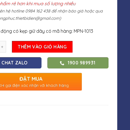
phẩm rẻ hơn khi mua số lượng nhiều
liên hệ hotline 0984 162 438 để nhận báo giá hoặc qua
ngphuc.thietbidien@gmail.com
)
 động có kẹp giữ dây có mã hàng: MPN-1013
THÊM VÀO GIỎ HÀNG
CHAT ZALO
1900 989931
ĐẶT MUA
H gọi điện xác nhận với khách hàng