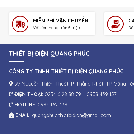
MIỄN PHÍ VẬN CHUYỂN
C
Với đơn hàng trên 5 triệu
Đả
THIẾT BỊ ĐIỆN QUANG PHÚC
CÔNG TY TNHH THIẾT BỊ ĐIỆN QUANG PHÚC
39 Nguyễn Thiện Thuật, P. Thắng Nhất, TP Vũng Tà
ĐIỆN THOẠI:
0254 6 28 88 79 – 0938 439 157
HOTLINE:
0984 162 438
EMAIL:
quangphuc.thietbidien@gmail.com
Copyright 2026 ©
Công ty 