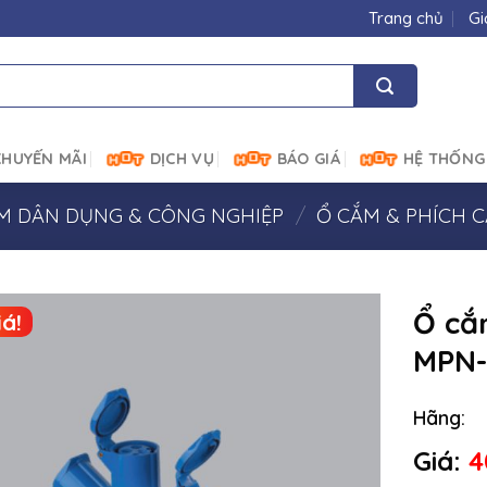
Trang chủ
Gi
HUYẾN MÃI
DỊCH VỤ
BÁO GIÁ
HỆ THỐNG
ẮM DÂN DỤNG & CÔNG NGHIỆP
/
Ổ CẮM & PHÍCH 
Ổ cắ
á!
MPN-
Hãng:
Giá:
4