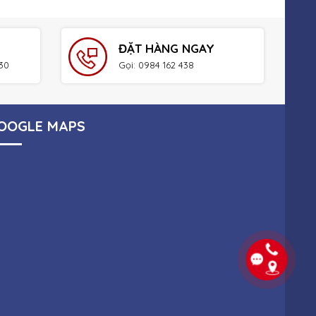
ĐẶT HÀNG NGAY
h30
Gọi: 0984 162 438
OOGLE MAPS
ÀU | ITVUNGTAU.COM