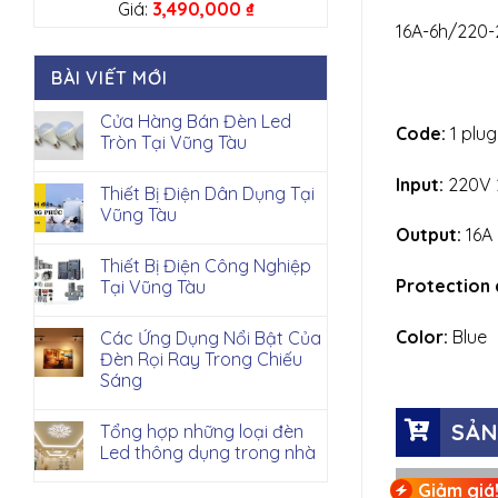
Giá:
3,490,000
₫
16A-6h/220-
BÀI VIẾT MỚI
Cửa Hàng Bán Đèn Led
Code:
1 plug
Tròn Tại Vũng Tàu
Input:
220V 
Thiết Bị Điện Dân Dụng Tại
Vũng Tàu
Output:
16A
Thiết Bị Điện Công Nghiệp
Protection
Tại Vũng Tàu
Color:
Blue
Các Ứng Dụng Nổi Bật Của
Đèn Rọi Ray Trong Chiếu
Sáng
SẢN
Tổng hợp những loại đèn
Led thông dụng trong nhà
Giảm giá