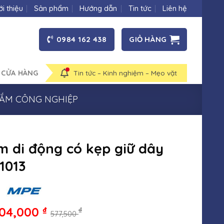
ới thiệu
Sản phẩm
Hướng dẫn
Tin tức
Liên hệ
0984 162 438
GIỎ HÀNG
 CỬA HÀNG
Tin tức – Kinh nghiệm – Mẹo vặt
CẮM CÔNG NGHIỆP
m di động có kẹp giữ dây
1013
04,000
₫
₫
577,500