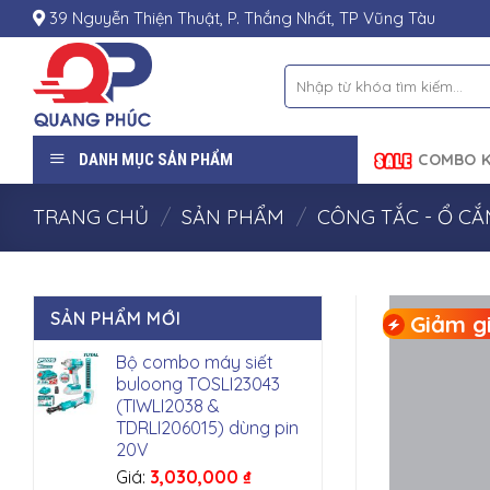
Skip
39 Nguyễn Thiện Thuật, P. Thắng Nhất, TP Vũng Tàu
to
content
Tìm
kiếm:
DANH MỤC SẢN PHẨM
COMBO K
TRANG CHỦ
/
SẢN PHẨM
/
CÔNG TẮC - Ổ C
SẢN PHẨM MỚI
Giảm gi
Bộ combo máy siết
buloong TOSLI23043
(TIWLI2038 &
TDRLI206015) dùng pin
20V
Giá:
3,030,000
₫