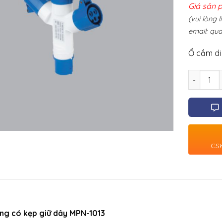
Giá sản 
(vui lòng 
email:
qua
Ổ cắm di
Số lượng
CSK
ng có kẹp giữ dây MPN-1013