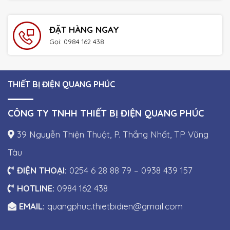
ĐẶT HÀNG NGAY
Gọi: 0984 162 438
THIẾT BỊ ĐIỆN QUANG PHÚC
CÔNG TY TNHH THIẾT BỊ ĐIỆN QUANG PHÚC
39 Nguyễn Thiện Thuật, P. Thắng Nhất, TP Vũng
Tàu
ĐIỆN THOẠI:
0254 6 28 88 79 – 0938 439 157
HOTLINE:
0984 162 438
EMAIL:
quangphuc.thietbidien@gmail.com