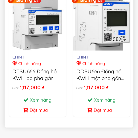
CHINT
CHINT
Chính hãng
Chính hãng
DTSU666 Đồng hồ
DDSU666 Đồng hồ
KWH ba pha gắn
KWH một pha gắn
trên thanh Din
trên thanh Din
1,117,000
₫
1,117,000
₫
Giá:
Giá:
Xem hàng
Xem hàng
Đặt mua
Đặt mua