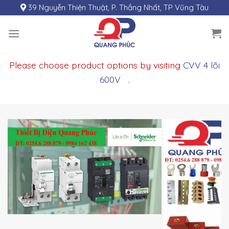
Skip
39 Nguyễn Thiện Thuật, P. Thắng Nhất, TP Vũng Tàu
to
content
Please choose product options by visiting
CVV 4 lõi
600V
.