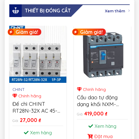
THIẾT BỊ ĐÓNG CẮT
Xem thêm
Giảm giá!
Giảm giá!
CHINT
Chính hãng
Chính hãng
Cầu dao tự động
Đế chì CHINT
dạng khối NXM-
RT28N-32X AC 45-
MCCB CHINT
419,000
₫
Giá:
62HZ 500V Fusible
27,000
₫
Giá:
Cutout 1P 2P 3P
Xem hàng
Xem hàng
Đặt mua