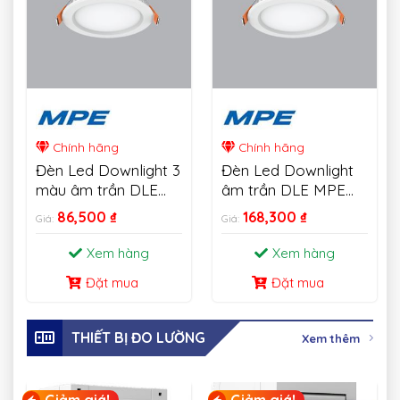
Chính hãng
Chính hãng
Đèn Led Downlight 3
Đèn Led Downlight
màu âm trần DLE
âm trần DLE MPE
MPE 6W-18W
18W
86,500
₫
168,300
₫
Giá:
Giá:
Xem hàng
Xem hàng
Đặt mua
Đặt mua
THIẾT BỊ ĐO LƯỜNG
Xem thêm
Giảm giá!
Giảm giá!