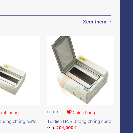
Xem thêm
suntre
sunt
ính hãng
Chính hãng
 đường chống nước
Tủ điện HA 9 đường chống nước
Tủ đ
₫
Giá:
204,000
₫
Giá: