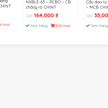
dạng
NXBLE-63 – RCBO – CB
Cầu dao tự
CHINT
chống rò CHINT
– MCB CHI
164,000
₫
33,0
Giá:
Giá:
t mua
Xem hàng
Đặt mua
Xem hàng