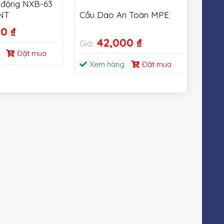
 động NXB-63
NT
Cầu Dao An Toàn MPE
Cầu 
& qu
00
₫
63A
42,000
₫
Giá:
Giá:
Đặt mua
Xem hàng
Đặt mua
Xe