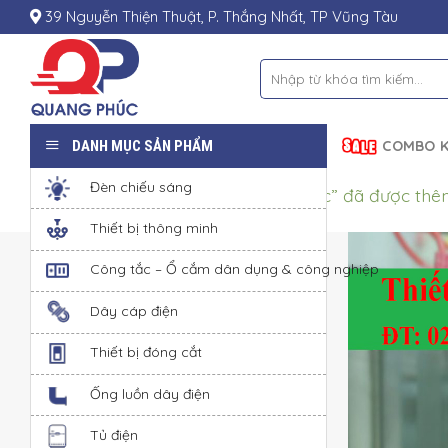
Skip
39 Nguyễn Thiện Thuật, P. Thắng Nhất, TP Vũng Tàu
to
content
Tìm
kiếm:
DANH MỤC SẢN PHẨM
COMBO K
Đèn chiếu sáng
“Tủ điện HA 24 đường chống nước” đã được thê
Thiết bị thông minh
Công tắc – Ổ cắm dân dụng & công nghiệp
Dây cáp điện
Thiết bị đóng cắt
Ống luồn dây điện
Tủ điện