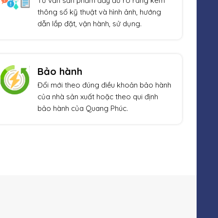
Tư vấn sản phẩm đầy đủ rõ ràng kèm
thông số kỹ thuật và hình ảnh, hướng
dẫn lắp đặt, vận hành, sử dụng.
Bảo hành
Đổi mới theo đúng điều khoản bảo hành
của nhà sản xuất hoặc theo qui định
bảo hành của Quang Phúc.
Xem thêm
Giảm giá!
Giả