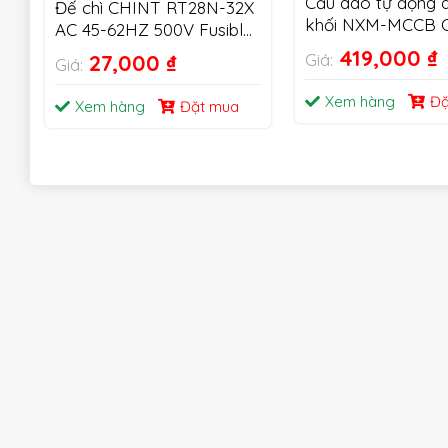
Cầu dao tự động 
Đế chì CHINT RT28N-32X
khối NXM-MCCB 
AC 45-62HZ 500V Fusible
Cutout 1P 2P 3P
419,000
₫
27,000
₫
Giá:
Giá:
Xem hàng
Đặ
Xem hàng
Đặt mua