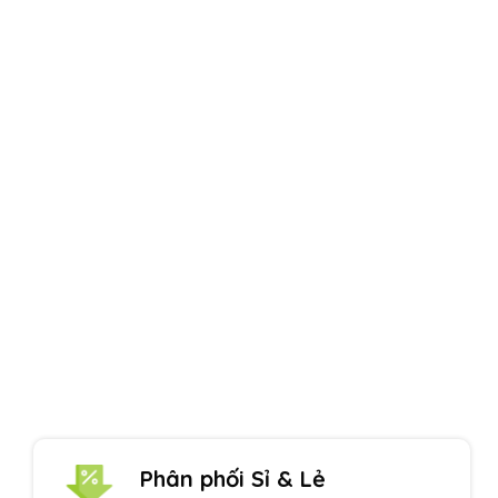
Uy tín hàng đầu
Một thương hiệu Quang Phúc nổi tiếng
Phân phối Sỉ & Lẻ