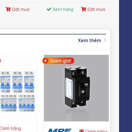
Đặt mua
Xem hàng
Đặt mua
X
Xem thêm
Giảm giá!
Giả
hính hãng
Chính hãng