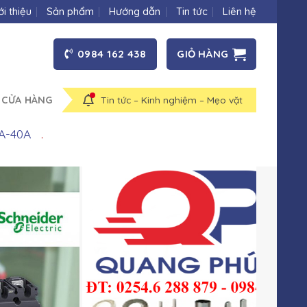
ới thiệu
Sản phẩm
Hướng dẫn
Tin tức
Liên hệ
0984 162 438
GIỎ HÀNG
 CỬA HÀNG
Tin tức – Kinh nghiệm – Mẹo vặt
0A-40A
.