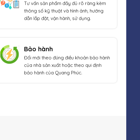
Tư vấn sản phẩm đầy đủ rõ ràng kèm
thông số kỹ thuật và hình ảnh, hướng
dẫn lắp đặt, vận hành, sử dụng.
Bảo hành
Đổi mới theo đúng điều khoản bảo hành
của nhà sản xuất hoặc theo qui định
bảo hành của Quang Phúc.
Xem thêm
Giảm giá!
Giả