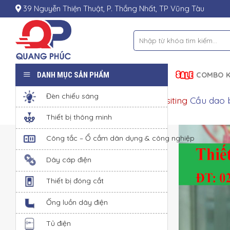
Skip
39 Nguyễn Thiện Thuật, P. Thắng Nhất, TP Vũng Tàu
to
content
Tìm
kiếm:
DANH MỤC SẢN PHẨM
COMBO K
Đèn chiếu sáng
Please choose product options by visiting
Cầu dao 
Thiết bị thông minh
Công tắc – Ổ cắm dân dụng & công nghiệp
Dây cáp điện
Thiết bị đóng cắt
Ống luồn dây điện
Tủ điện