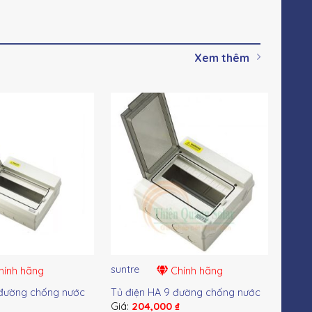
Xem thêm
suntre
sunt
ính hãng
Chính hãng
 đường chống nước
Tủ điện HA 9 đường chống nước
Tủ đ
₫
Giá:
204,000
₫
Giá: