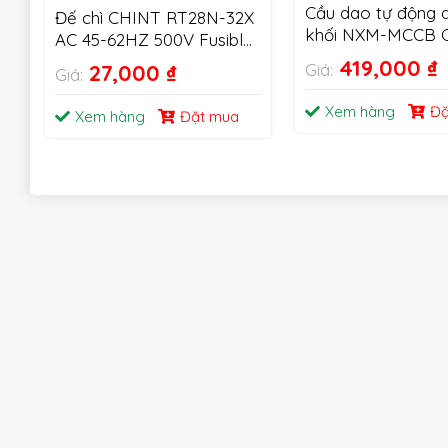
Cầu dao tự động 
Đế chì CHINT RT28N-32X
khối NXM-MCCB 
AC 45-62HZ 500V Fusible
Cutout 1P 2P 3P
419,000
₫
27,000
₫
Giá:
Giá:
Xem hàng
Đặ
Xem hàng
Đặt mua