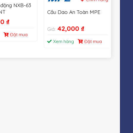
 động NXB-63
NT
Cầu Dao An Toàn MPE
Cầu 
& qu
00
₫
63A
42,000
₫
Giá:
Giá:
Đặt mua
Xem hàng
Đặt mua
Xe