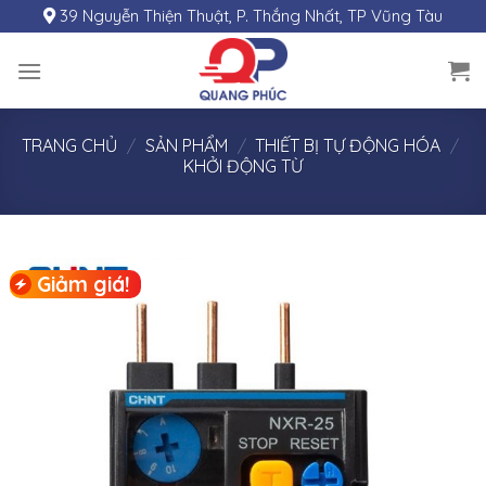
Skip
39 Nguyễn Thiện Thuật, P. Thắng Nhất, TP Vũng Tàu
to
content
TRANG CHỦ
/
SẢN PHẨM
/
THIẾT BỊ TỰ ĐỘNG HÓA
/
KHỞI ĐỘNG TỪ
Giảm giá!