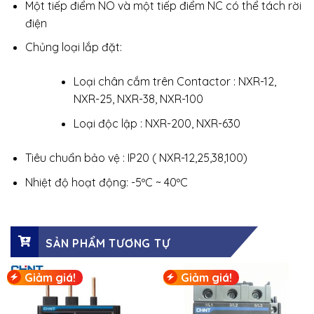
Một tiếp điểm NO và một tiếp điểm NC có thể tách rời
điện
Chủng loại lắp đặt:
Loại chân cắm trên Contactor : NXR-12,
NXR-25, NXR-38, NXR-100
Loại độc lập : NXR-200, NXR-630
Tiêu chuẩn bảo vệ : IP20 ( NXR-12,25,38,100)
Nhiệt độ hoạt động: -5ºC ~ 40ºC
SẢN PHẨM TƯƠNG TỰ
Giảm giá!
Giảm giá!