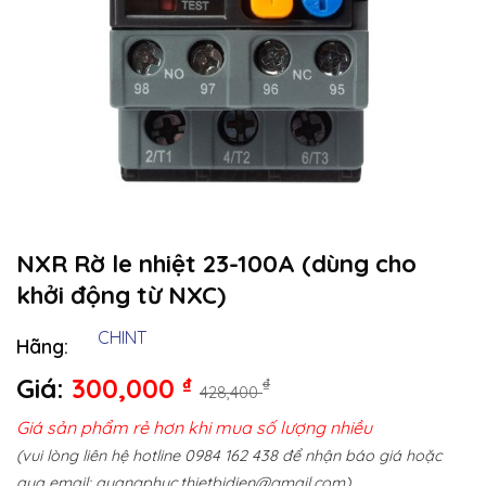
NXR Rờ le nhiệt 23-100A (dùng cho
khởi động từ NXC)
CHINT
Hãng:
Giá:
300,000
₫
₫
428,400
Giá sản phẩm rẻ hơn khi mua số lượng nhiều
(vui lòng liên hệ hotline 0984 162 438 để nhận báo giá hoặc
qua email:
quangphuc.thietbidien@gmail.com
)