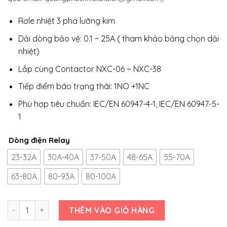
Rơle nhiệt 3 pha lưỡng kim
Dải dòng bảo vệ: 0.1 ~ 25A ( tham khảo bảng chọn dải
nhiệt)
Lắp cùng Contactor NXC-06 ÷ NXC-38
Tiếp điểm báo trạng thái: 1NO +1NC
Phù hợp tiêu chuẩn: IEC/EN 60947-4-1, IEC/EN 60947-5-
1
Dòng điện Relay
23-32A
30A-40A
37-50A
48-65A
55-70A
63-80A
80-93A
80-100A
Số lượng
THÊM VÀO GIỎ HÀNG