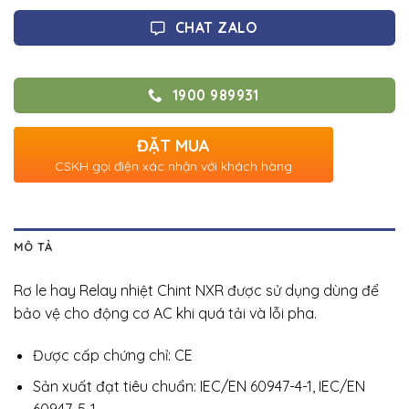
CHAT ZALO
1900 989931
ĐẶT MUA
CSKH gọi điện xác nhận với khách hàng
MÔ TẢ
Rơ le hay Relay nhiệt Chint NXR được sử dụng dùng để
bảo vệ cho động cơ AC khi quá tải và lỗi pha.
Được cấp chứng chỉ: CE
Sản xuất đạt tiêu chuẩn: IEC/EN 60947-4-1, IEC/EN