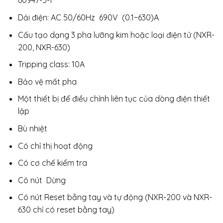
60947-5-1
Dải điện: AC 50/60Hz 690V (0.1~630)A
Cấu tạo dạng 3 pha lưỡng kim hoặc loại điện tử (NXR-
200, NXR-630)
Tripping class: 10A
Bảo vệ mất pha
Một thiết bị để điều chỉnh liên tục của dòng điện thiết
lập
Bù nhiệt
Có chỉ thị hoạt động
Có cơ chế kiểm tra
Có nút Dừng
Có nút Reset bằng tay và tự động (NXR-200 và NXR-
630 chỉ có reset bằng tay)