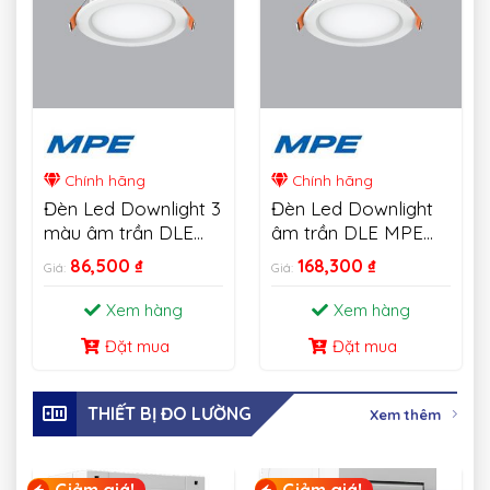
Chính hãng
Chính hãng
Đèn Led Downlight 3
Đèn Led Downlight
màu âm trần DLE
âm trần DLE MPE
MPE 6W-18W
18W
86,500
₫
168,300
₫
Giá:
Giá:
Xem hàng
Xem hàng
Đặt mua
Đặt mua
THIẾT BỊ ĐO LƯỜNG
Xem thêm
Giảm giá!
Giảm giá!