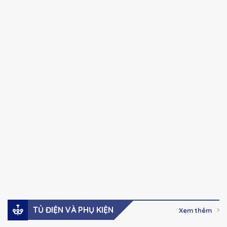
CHINT
CHINT
Chính hãng
Chính hãng
NXC series Khởi
NXC series Khởi
động từ Ac-3, 100A-
động từ Ac-3, 32A –
630A
85A
41,000
₫
–
123,000
₫
Giá:
Giá:
2,737,000
₫
Xem hàng
Xem hàng
Đặt mua
Đặt mua
TỦ ĐIỆN VÀ PHỤ KIỆN
Xem thêm