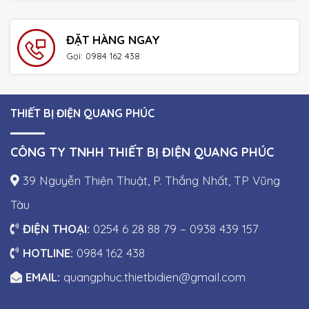
ĐẶT HÀNG NGAY
Gọi: 0984 162 438
THIẾT BỊ ĐIỆN QUANG PHÚC
CÔNG TY TNHH THIẾT BỊ ĐIỆN QUANG PHÚC
39 Nguyễn Thiện Thuật, P. Thắng Nhất, TP Vũng
Tàu
ĐIỆN THOẠI:
0254 6 28 88 79 – 0938 439 157
HOTLINE:
0984 162 438
EMAIL:
quangphuc.thietbidien@gmail.com