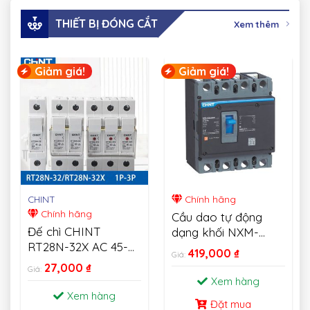
THIẾT BỊ ĐÓNG CẮT
Xem thêm
Giảm giá!
Giảm giá!
CHINT
Chính hãng
Chính hãng
Cầu dao tự động
Đế chì CHINT
dạng khối NXM-
RT28N-32X AC 45-
MCCB CHINT
419,000
₫
Giá:
62HZ 500V Fusible
27,000
₫
Giá:
Cutout 1P 2P 3P
Xem hàng
Xem hàng
Đặt mua