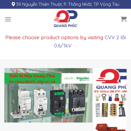
Skip
39 Nguyễn Thiện Thuật, P. Thắng Nhất, TP Vũng Tàu
to
content
Please choose product options by visiting
CVV 2 lõi
0.6/1kV
.