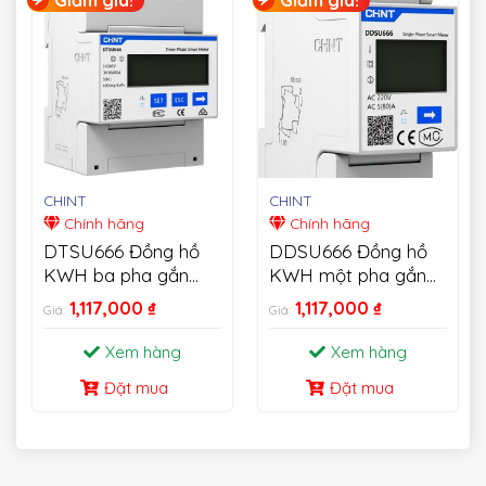
CHINT
CHINT
Chính hãng
Chính hãng
DTSU666 Đồng hồ
DDSU666 Đồng hồ
KWH ba pha gắn
KWH một pha gắn
trên thanh Din
trên thanh Din
1,117,000
₫
1,117,000
₫
Giá:
Giá:
Xem hàng
Xem hàng
Đặt mua
Đặt mua