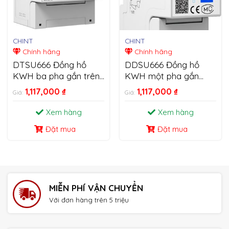
CHINT
CHINT
Chính hãng
Chính hãng
DTSU666 Đồng hồ
DDSU666 Đồng hồ
KWH ba pha gắn trên
KWH một pha gắn
thanh Din
trên thanh Din
1,117,000
₫
1,117,000
₫
Giá:
Giá:
Xem hàng
Xem hàng
Đặt mua
Đặt mua
MIỄN PHÍ VẬN CHUYỂN
Với đơn hàng trên 5 triệu