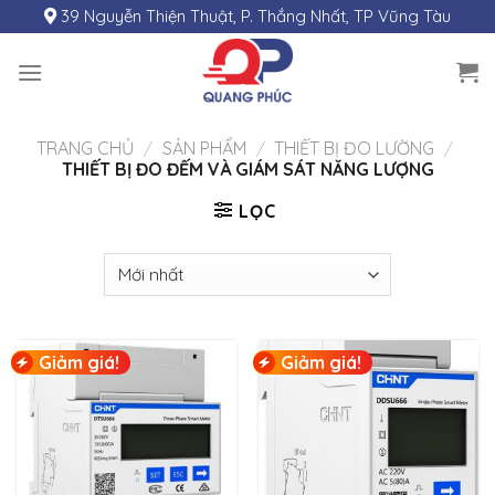
Skip
39 Nguyễn Thiện Thuật, P. Thắng Nhất, TP Vũng Tàu
to
content
TRANG CHỦ
/
SẢN PHẨM
/
THIẾT BỊ ĐO LƯỜNG
/
THIẾT BỊ ĐO ĐẾM VÀ GIÁM SÁT NĂNG LƯỢNG
LỌC
Giảm giá!
Giảm giá!