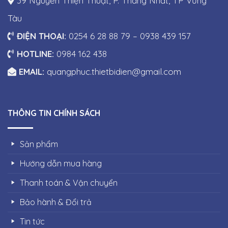
39 Nguyễn Thiện Thuật, P. Thắng Nhất, TP Vũng
Tàu
ĐIỆN THOẠI:
0254 6 28 88 79 – 0938 439 157
HOTLINE:
0984 162 438
EMAIL:
quangphuc.thietbidien@gmail.com
THÔNG TIN CHÍNH SÁCH
Sản phẩm
Hướng dẫn mua hàng
Thanh toán & Vận chuyển
Bảo hành & Đổi trả
Tin tức