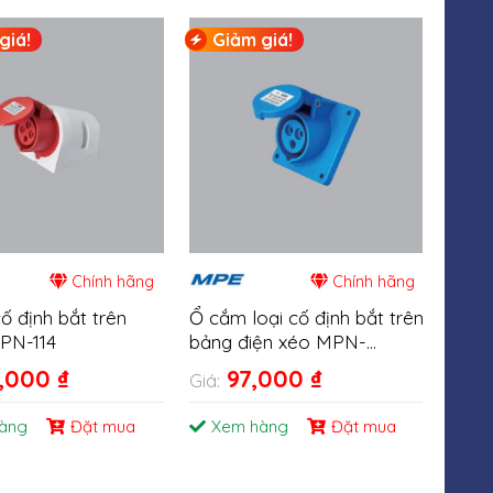
giá!
Giảm giá!
Gi
Chính hãng
Chính hãng
ố định bắt trên
Ổ cắm loại cố định bắt trên
Phíc
PN-114
bảng điện xéo MPN-
kẹp 
413/423
7,000
₫
97,000
₫
Giá:
Giá:
àng
Đặt mua
Xem hàng
Đặt mua
Xe