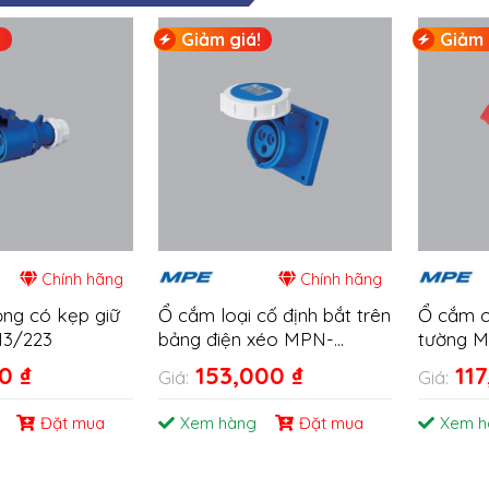
!
Giảm giá!
Giảm 
Chính hãng
Chính hãng
ộng có kẹp giữ
Ổ cắm loại cố định bắt trên
Ổ cắm c
13/223
bảng điện xéo MPN-
tường M
4132/4232
00
₫
153,000
₫
11
Giá:
Giá:
Đặt mua
Xem hàng
Đặt mua
Xem h