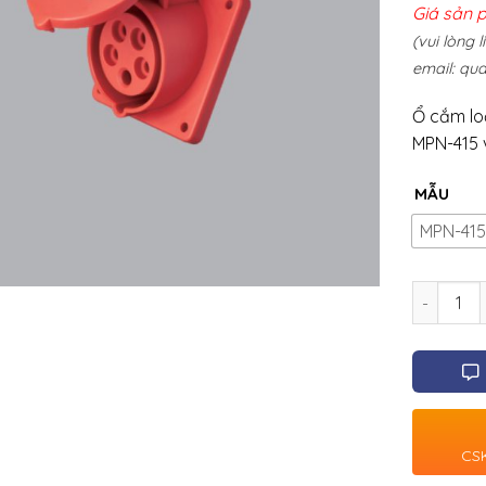
Giá sản 
(vui lòng 
email:
qua
Ổ cắm lo
MPN-415 
MẪU
MPN-415
Số lượng
CSK