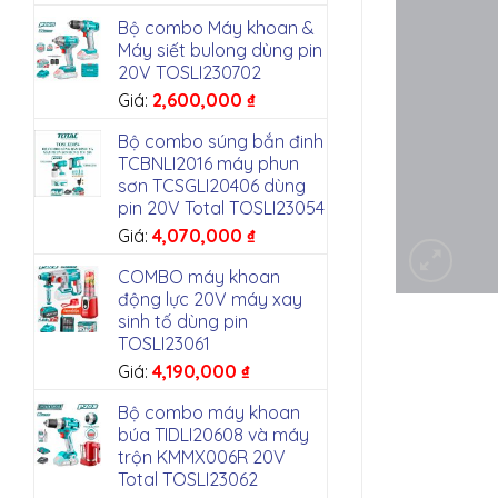
Bộ combo Máy khoan &
Máy siết bulong dùng pin
20V TOSLI230702
Giá:
2,600,000
₫
Bộ combo súng bắn đinh
TCBNLI2016 máy phun
sơn TCSGLI20406 dùng
pin 20V Total TOSLI23054
Giá:
4,070,000
₫
COMBO máy khoan
động lực 20V máy xay
sinh tố dùng pin
TOSLI23061
Giá:
4,190,000
₫
Bộ combo máy khoan
búa TIDLI20608 và máy
trộn KMMX006R 20V
Total TOSLI23062