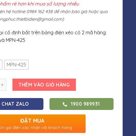
phẩm rẻ hơn khi mua số lượng nhiều
liên hệ hotline 0984 162 438 để nhận báo giá hoặc qua
ngphuc.thietbidien@gmail.com
)
ại cố định bắt trên bảng điện xéo có 2 mã hàng:
và MPN-425
MPN-425
THÊM VÀO GIỎ HÀNG
CHAT ZALO
1900 989931
ĐẶT MUA
H gọi điện xác nhận với khách hàng