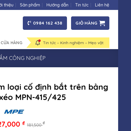
ới thiệu
Sản phẩm
Hướng dẫn
Tin tức
Liên hệ
0984 162 438
GIỎ HÀNG
 CỬA HÀNG
Tin tức – Kinh nghiệm – Mẹo vặt
CẮM CÔNG NGHIỆP
m loại cố định bắt trên bảng
 xéo MPN-415/425
27,000
₫
₫
181,500