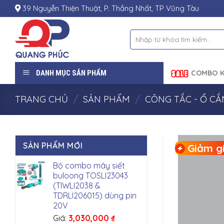
Skip
39 Nguyễn Thiện Thuật, P. Thắng Nhất, TP Vũng Tàu
to
content
Tìm
kiếm:
DANH MỤC SẢN PHẨM
COMBO K
TRANG CHỦ
/
SẢN PHẨM
/
CÔNG TẮC - Ổ C
SẢN PHẨM MỚI
Giảm gi
Bộ combo máy siết
buloong TOSLI23043
(TIWLI2038 &
TDRLI206015) dùng pin
20V
Giá:
3,030,000
₫