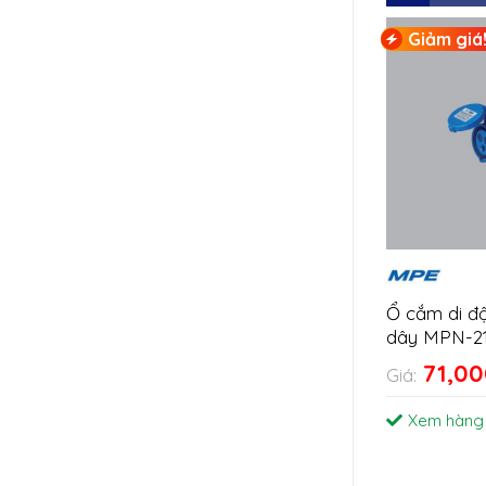
Giảm giá
Ổ cắm di đ
dây MPN-2
71,0
Giá:
Xem hàng