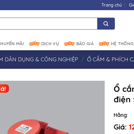
Trang chủ
Gi
HUYẾN MÃI
DỊCH VỤ
BÁO GIÁ
HỆ THỐNG
ẮM DÂN DỤNG & CÔNG NGHIỆP
/
Ổ CẮM & PHÍCH 
Ổ cắ
á!
điện
Hãng:
Giá:
1