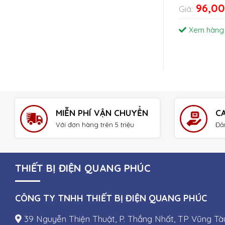
96,0
Giá:
Xem hàng
MIỄN PHÍ VẬN CHUYỂN
C
Với đơn hàng trên 5 triệu
Đả
THIẾT BỊ ĐIỆN QUANG PHÚC
CÔNG TY TNHH THIẾT BỊ ĐIỆN QUANG PHÚC
39 Nguyễn Thiện Thuật, P. Thắng Nhất, TP Vũng Tà