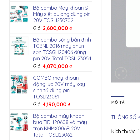
Bộ combo Máy khoan &
Máy siết bulong dùng pin
20V TOSLI230702
Giá:
2,600,000
₫
Bộ combo súng bắn đinh
TCBNLI2016 máy phun
sơn TCSGLI20406 dùng
pin 20V Total TOSLI23054
Giá:
4,070,000
₫
COMBO máy khoan
động lực 20V máy xay
sinh tố dùng pin
TOSLI23061
MÔ TẢ
Giá:
4,190,000
₫
Bộ combo máy khoan
THÔNG SỐ K
búa TIDLI20608 và máy
trộn KMMX006R 20V
Kích thước:
Total TOSLI23062