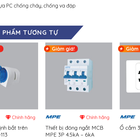
nhựa PC chống cháy, chống va đập
 PHẨM TƯƠNG TỰ
!
Giảm giá!
Giảm 
Chính hãng
Chính hãng
nh bắt trên
Thiết bị đóng ngắt MCB
Ổ cắm 3,
113
MPE 3P 4.5kA – 6kA