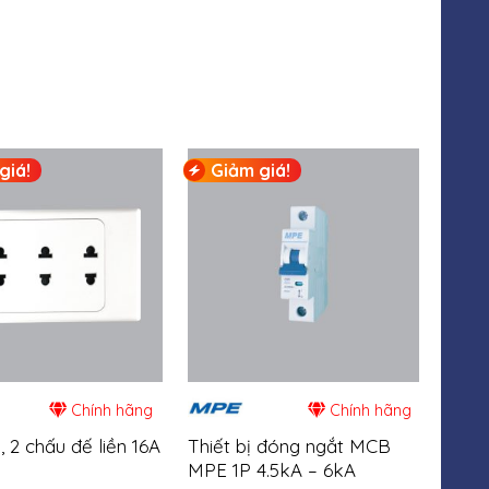
giá!
Giảm giá!
Gi
Chính hãng
Chính hãng
 2 chấu đế liền 16A
Thiết bị đóng ngắt MCB
Ổ cắ
MPE 1P 4.5kA – 6kA
16A