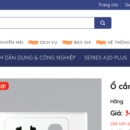
Trang chủ
Gi
HUYẾN MÃI
DỊCH VỤ
BÁO GIÁ
HỆ THỐNG
ẮM DÂN DỤNG & CÔNG NGHIỆP
/
SERIES A20 PLUS
Ổ cắm
á!
Hãng:
Giá:
3
Giá sản 