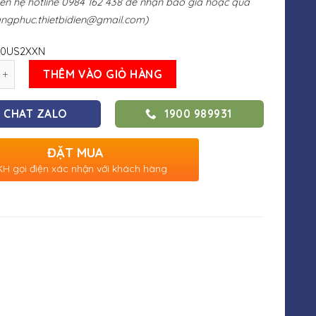
liên hệ hotline 0984 162 438 để nhận báo giá hoặc qua
ngphuc.thietbidien@gmail.com
)
20US2XXN
THÊM VÀO GIỎ HÀNG
CHAT ZALO
1900 989931
ĐẶT MUA
H gọi điện xác nhận với khách hàng