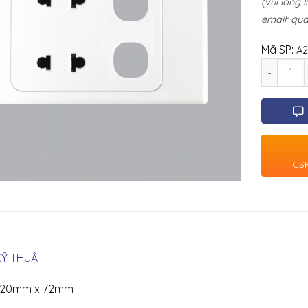
(vui lòng 
email:
qua
Mã SP:
A
Số lượng
CSK
Ỹ THUẬT
 120mm x 72mm