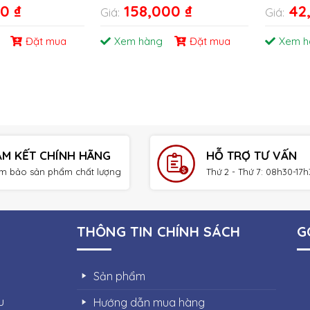
00
₫
158,000
₫
42
Giá:
Giá:
Đặt mua
Xem hàng
Đặt mua
Xem h
AM KẾT CHÍNH HÃNG
HỖ TRỢ TƯ VẤN
m bảo sản phẩm chất lượng
Thứ 2 - Thứ 7: 08h30-17
THÔNG TIN CHÍNH SÁCH
G
Sản phẩm
u
Hướng dẫn mua hàng