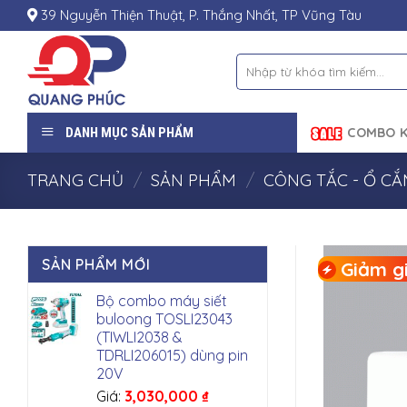
Skip
39 Nguyễn Thiện Thuật, P. Thắng Nhất, TP Vũng Tàu
to
content
Tìm
kiếm:
DANH MỤC SẢN PHẨM
COMBO K
TRANG CHỦ
/
SẢN PHẨM
/
CÔNG TẮC - Ổ C
SẢN PHẨM MỚI
Giảm gi
Bộ combo máy siết
buloong TOSLI23043
(TIWLI2038 &
TDRLI206015) dùng pin
20V
Giá:
3,030,000
₫