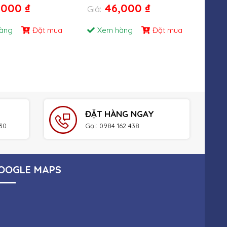
,000
₫
46,000
₫
Giá:
Giá:
àng
Đặt mua
Xem hàng
Đặt mua
Xe
ĐẶT HÀNG NGAY
h30
Gọi: 0984 162 438
OOGLE MAPS