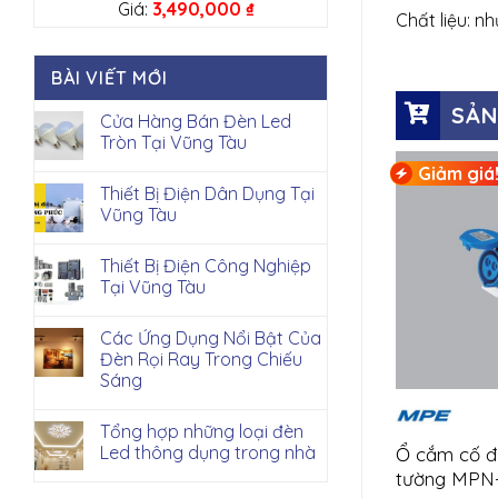
Giá:
3,490,000
₫
Chất liệu: 
BÀI VIẾT MỚI
SẢN
Cửa Hàng Bán Đèn Led
Tròn Tại Vũng Tàu
Giảm giá
Thiết Bị Điện Dân Dụng Tại
Vũng Tàu
Thiết Bị Điện Công Nghiệp
Tại Vũng Tàu
Các Ứng Dụng Nổi Bật Của
Đèn Rọi Ray Trong Chiếu
Sáng
Tổng hợp những loại đèn
Led thông dụng trong nhà
Ổ cắm cố đị
tường MPN-