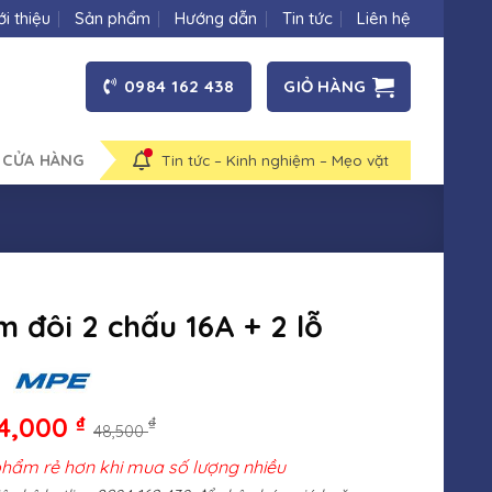
ới thiệu
Sản phẩm
Hướng dẫn
Tin tức
Liên hệ
0984 162 438
GIỎ HÀNG
 CỬA HÀNG
Tin tức – Kinh nghiệm – Mẹo vặt
 đôi 2 chấu 16A + 2 lỗ
4,000
₫
₫
48,500
phẩm rẻ hơn khi mua số lượng nhiều