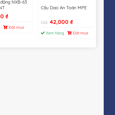
 động NXB-63
NT
Cầu Dao An Toàn MPE
Cầu 
& qu
00
₫
63A
42,000
₫
Giá:
Giá:
Đặt mua
Xem hàng
Đặt mua
Xe