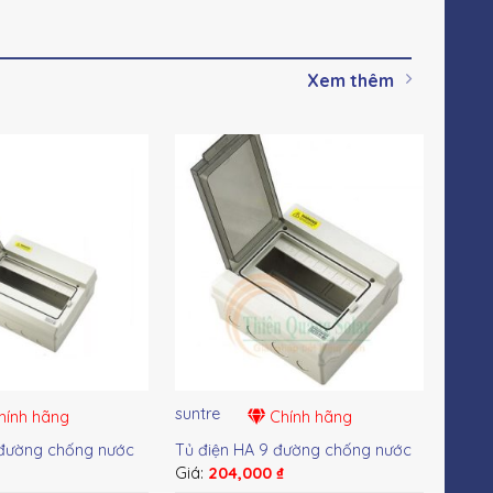
Xem thêm
suntre
sunt
ính hãng
Chính hãng
 đường chống nước
Tủ điện HA 9 đường chống nước
Tủ đ
₫
Giá:
204,000
₫
Giá: