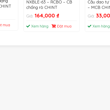
dạng
NXBLE-63 – RCBO – CB
Cầu dao tự
CHINT
chống rò CHINT
– MCB CHI
164,000
₫
33,0
Giá:
Giá:
t mua
Xem hàng
Đặt mua
Xem hàng