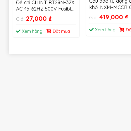
Cầu dao tự động 
Đế chì CHINT RT28N-32X
khối NXM-MCCB 
AC 45-62HZ 500V Fusible
Cutout 1P 2P 3P
419,000
₫
27,000
₫
Giá:
Giá:
Xem hàng
Đặ
Xem hàng
Đặt mua