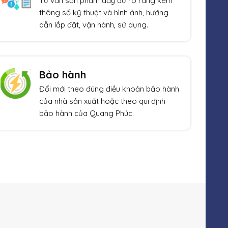
Tư vấn sản phẩm đầy đủ rõ ràng kèm
thông số kỹ thuật và hình ảnh, hướng
dẫn lắp đặt, vận hành, sử dụng.
Bảo hành
Đổi mới theo đúng điều khoản bảo hành
của nhà sản xuất hoặc theo qui định
bảo hành của Quang Phúc.
Xem thêm
Giảm giá!
Giả