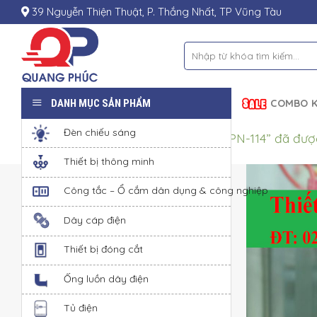
Skip
39 Nguyễn Thiện Thuật, P. Thắng Nhất, TP Vũng Tàu
to
content
Tìm
kiếm:
DANH MỤC SẢN PHẨM
COMBO K
Đèn chiếu sáng
“Ổ cắm cố định bắt trên tường MPN-114” đã đượ
Thiết bị thông minh
Công tắc – Ổ cắm dân dụng & công nghiệp
Dây cáp điện
Thiết bị đóng cắt
Ống luồn dây điện
Tủ điện