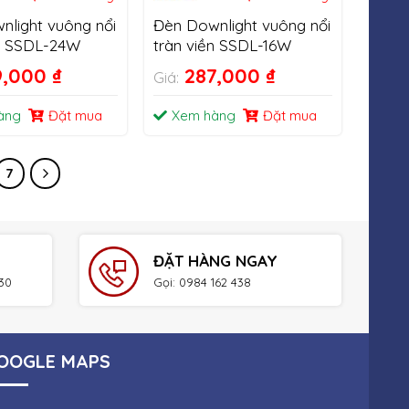
nlight vuông nổi
Đèn Downlight vuông nổi
ền SSDL-24W
tràn viền SSDL-16W
9,000
₫
287,000
₫
Giá:
àng
Đặt mua
Xem hàng
Đặt mua
7
ĐẶT HÀNG NGAY
h30
Gọi: 0984 162 438
OOGLE MAPS