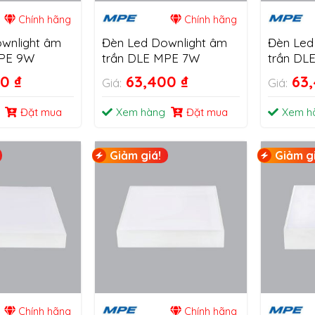
Chính hãng
Chính hãng
wnlight âm
Đèn Led Downlight âm
Đèn Led
MPE 9W
trần DLE MPE 7W
trần DL
00
₫
63,400
₫
63
Giá:
Giá:
Đặt mua
Xem hàng
Đặt mua
Xem h
Giảm giá!
Giảm gi
Chính hãng
Chính hãng