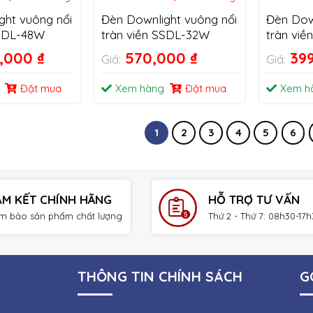
ght vuông nổi
Đèn Downlight vuông nổi
Đèn Dow
SSDL-48W
tràn viền SSDL-32W
tràn vi
0,000
₫
570,000
₫
39
Giá:
Giá:
Đặt mua
Xem hàng
Đặt mua
Xem h
1
2
3
4
5
6
AM KẾT CHÍNH HÃNG
HỖ TRỢ TƯ VẤN
m bảo sản phẩm chất lượng
Thứ 2 - Thứ 7: 08h30-17
THÔNG TIN CHÍNH SÁCH
G