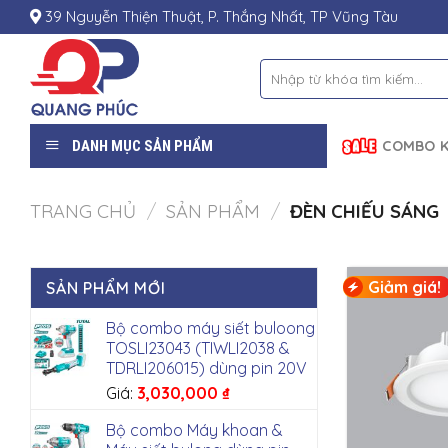
Skip
39 Nguyễn Thiện Thuật, P. Thắng Nhất, TP Vũng Tàu
to
content
Tìm
kiếm:
DANH MỤC SẢN PHẨM
COMBO K
TRANG CHỦ
/
SẢN PHẨM
/
ĐÈN CHIẾU SÁNG
Giảm giá!
SẢN PHẨM MỚI
Bộ combo máy siết buloong
TOSLI23043 (TIWLI2038 &
TDRLI206015) dùng pin 20V
Giá:
3,030,000
₫
Bộ combo Máy khoan &