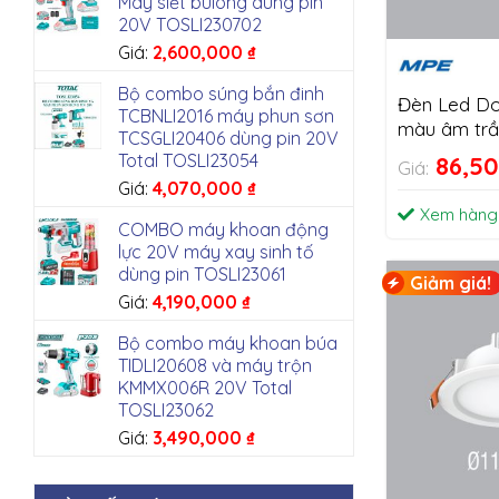
Máy siết bulong dùng pin
20V TOSLI230702
Giá:
2,600,000
₫
Bộ combo súng bắn đinh
Đèn Led Do
TCBNLI2016 máy phun sơn
màu âm tr
TCSGLI20406 dùng pin 20V
6W-18W
Total TOSLI23054
86,5
Giá:
Giá:
4,070,000
₫
Xem hàng
COMBO máy khoan động
lực 20V máy xay sinh tố
dùng pin TOSLI23061
Giảm giá!
Giá:
4,190,000
₫
Bộ combo máy khoan búa
TIDLI20608 và máy trộn
KMMX006R 20V Total
TOSLI23062
Giá:
3,490,000
₫