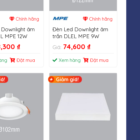
Chính hãng
Chính hãng
 Downlight âm
Đèn Led Downlight âm
EL MPE 12W
trần DLEL MPE 9W
8,300
₫
74,600
₫
Giá:
àng
Đặt mua
Xem hàng
Đặt mua
á!
Giảm giá!