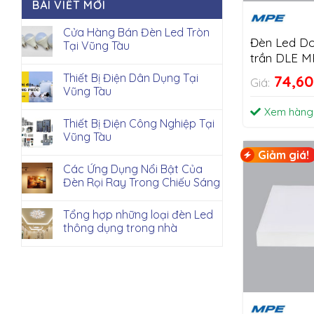
BÀI VIẾT MỚI
Cửa Hàng Bán Đèn Led Tròn
Đèn Led Do
Tại Vũng Tàu
trần DLE 
Thiết Bị Điện Dân Dụng Tại
74,6
Giá:
Vũng Tàu
Xem hàng
Thiết Bị Điện Công Nghiệp Tại
Vũng Tàu
Giảm giá!
Các Ứng Dụng Nổi Bật Của
Đèn Rọi Ray Trong Chiếu Sáng
Tổng hợp những loại đèn Led
thông dụng trong nhà