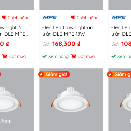
Chính hãng
Chính hãng
wnlight 3
Đèn Led Downlight âm
Đèn Led
ần DLE MPE
trần DLE MPE 18W
trần DL
00
₫
168,300
₫
10
Giá:
Giá:
Đặt mua
Xem hàng
Đặt mua
Xem h
Giảm giá!
Giảm gi