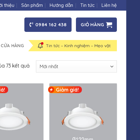
ới thiệu
Sản phẩm
Hướng dẫn
Tin tức
Liên hệ
0984 162 438
GIỎ HÀNG
 CỬA HÀNG
Tin tức – Kinh nghiệm – Mẹo vặt
của 73 kết quả
á!
Giảm giá!