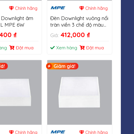
Chính hãng
Chính hãng
 Downlight âm
Đèn Downlight vuông nổi
EL MPE 6W
tràn viền 3 chế độ màu
SSDL 16W-48W
,400
₫
412,000
₫
Giá:
àng
Đặt mua
Xem hàng
Đặt mua
á!
Giảm giá!
Chính hãng
Chính hãng