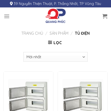
Skip
39 Nguyễn Thiện Thuật, P. Thắng Nhất, TP Vũng Tàu
to
content
TRANG CHỦ
/
SẢN PHẨM
/
TỦ ĐIỆN
LỌC