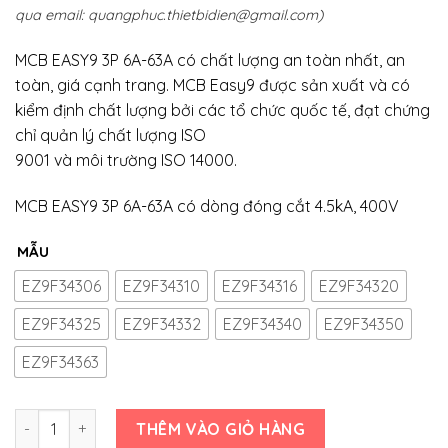
qua email:
quangphuc.thietbidien@gmail.com
)
MCB EASY9 3P 6A-63A có chất lượng an toàn nhất, an
toàn, giá cạnh trang. MCB Easy9 được sản xuất và có
kiểm định chất lượng bởi các tổ chức quốc tế, đạt chứng
chỉ quản lý chất lượng ISO
9001 và môi trường ISO 14000.
MCB EASY9 3P 6A-63A có dòng đóng cắt 4.5kA, 400V
MẪU
EZ9F34306
EZ9F34310
EZ9F34316
EZ9F34320
EZ9F34325
EZ9F34332
EZ9F34340
EZ9F34350
EZ9F34363
Số lượng
THÊM VÀO GIỎ HÀNG