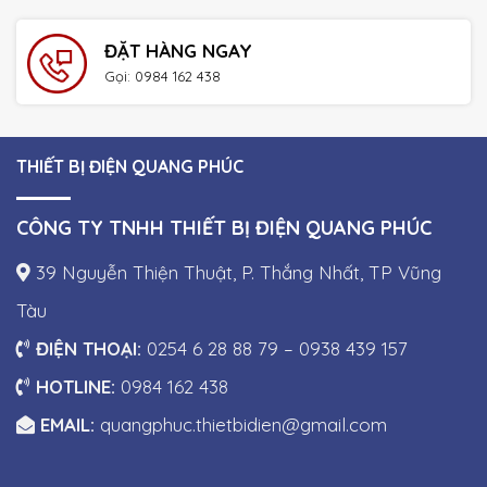
ĐẶT HÀNG NGAY
Gọi: 0984 162 438
THIẾT BỊ ĐIỆN QUANG PHÚC
CÔNG TY TNHH THIẾT BỊ ĐIỆN QUANG PHÚC
39 Nguyễn Thiện Thuật, P. Thắng Nhất, TP Vũng
Tàu
ĐIỆN THOẠI:
0254 6 28 88 79 – 0938 439 157
HOTLINE:
0984 162 438
EMAIL:
quangphuc.thietbidien@gmail.com