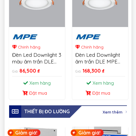
Chính hãng
Chính hãng
Đèn Led Downlight 3
Đèn Led Downlight
màu âm trần DLE
âm trần DLE MPE
MPE 6W-18W
18W
86,500
₫
168,300
₫
Giá:
Giá:
Xem hàng
Xem hàng
Đặt mua
Đặt mua
THIẾT BỊ ĐO LƯỜNG
Xem thêm
Giảm giá!
Giảm giá!