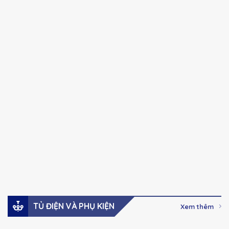
CHINT
CHINT
Chính hãng
Chính hãng
NXC series Khởi
NXC series Khởi
động từ Ac-3, 100A-
động từ Ac-3, 32A –
630A
85A
41,000
₫
–
123,000
₫
Giá:
Giá:
2,737,000
₫
Xem hàng
Xem hàng
Đặt mua
Đặt mua
TỦ ĐIỆN VÀ PHỤ KIỆN
Xem thêm