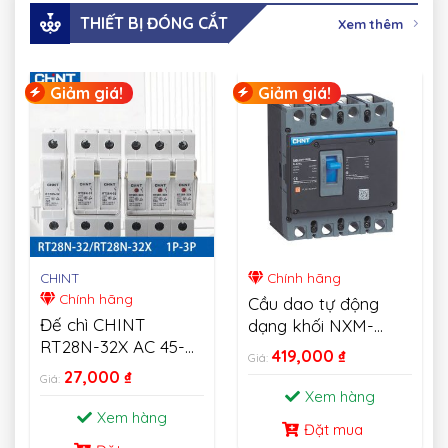
THIẾT BỊ ĐÓNG CẮT
Xem thêm
Giảm giá!
Giảm giá!
CHINT
Chính hãng
Chính hãng
Cầu dao tự động
Đế chì CHINT
dạng khối NXM-
RT28N-32X AC 45-
MCCB CHINT
419,000
₫
Giá:
62HZ 500V Fusible
27,000
₫
Giá:
Cutout 1P 2P 3P
Xem hàng
Xem hàng
Đặt mua