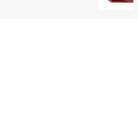
Uy tín hàng đầu
Một thương hiệu Quang Phúc nổi tiếng
Giao hàng toàn quốc
Thanh toán tiện lợi
Sản phẩm đa dạng
Luôn cập nhật sản phẩm mới nhất