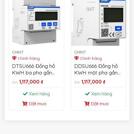
CHINT
CHINT
Chính hãng
Chính hãng
DTSU666 Đồng hồ
DDSU666 Đồng hồ
KWH ba pha gắn
KWH một pha gắn
trên thanh Din
trên thanh Din
1,117,000
₫
1,117,000
₫
Giá:
Giá:
Xem hàng
Xem hàng
Đặt mua
Đặt mua