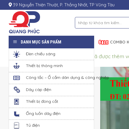
Skip
39 Nguyễn Thiện Thuật, P. Thắng Nhất, TP Vũng Tàu
to
content
Tìm
kiếm:
DANH MỤC SẢN PHẨM
COMBO K
Đèn chiếu sáng
“Nút nhấn chuông A7MBP MPE” đã được thêm và
Thiết bị thông minh
Công tắc – Ổ cắm dân dụng & công nghiệp
Dây cáp điện
Thiết bị đóng cắt
Ống luồn dây điện
Tủ điện