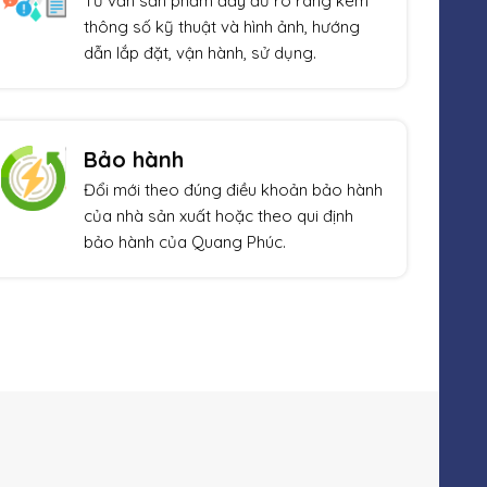
Tư vấn sản phẩm đầy đủ rõ ràng kèm
thông số kỹ thuật và hình ảnh, hướng
dẫn lắp đặt, vận hành, sử dụng.
Bảo hành
Đổi mới theo đúng điều khoản bảo hành
của nhà sản xuất hoặc theo qui định
bảo hành của Quang Phúc.
Xem thêm
Giảm giá!
Giả