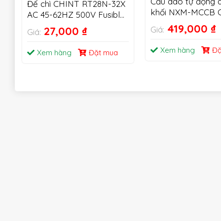
Cầu dao tự động 
Đế chì CHINT RT28N-32X
khối NXM-MCCB 
AC 45-62HZ 500V Fusible
Cutout 1P 2P 3P
419,000
₫
27,000
₫
Giá:
Giá:
Xem hàng
Đặ
Xem hàng
Đặt mua