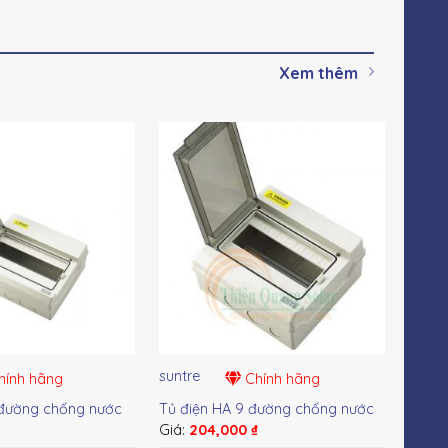
Xem thêm
suntre
sunt
ính hãng
Chính hãng
 đường chống nước
Tủ điện HA 9 đường chống nước
Tủ đ
₫
Giá:
204,000
₫
Giá: