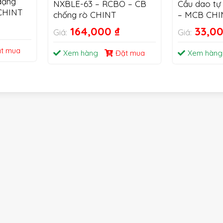
dạng
NXBLE-63 – RCBO – CB
Cầu dao tự
CHINT
chống rò CHINT
– MCB CHI
164,000
₫
33,0
Giá:
Giá:
t mua
Xem hàng
Đặt mua
Xem hàng