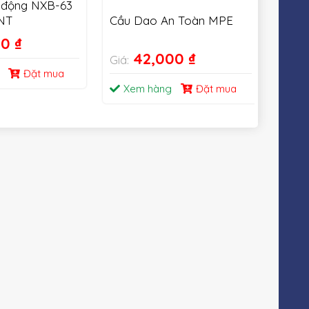
 động NXB-63
NT
Cầu Dao An Toàn MPE
Cầu 
& qu
00
₫
63A
42,000
₫
Giá:
Giá:
Đặt mua
Xem hàng
Đặt mua
Xe