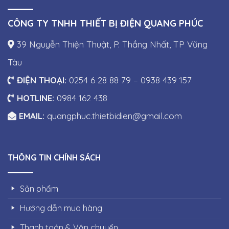
CÔNG TY TNHH THIẾT BỊ ĐIỆN QUANG PHÚC
39 Nguyễn Thiện Thuật, P. Thắng Nhất, TP Vũng
Tàu
ĐIỆN THOẠI:
0254 6 28 88 79 – 0938 439 157
HOTLINE:
0984 162 438
EMAIL:
quangphuc.thietbidien@gmail.com
THÔNG TIN CHÍNH SÁCH
Sản phẩm
Hướng dẫn mua hàng
Thanh toán & Vận chuyển