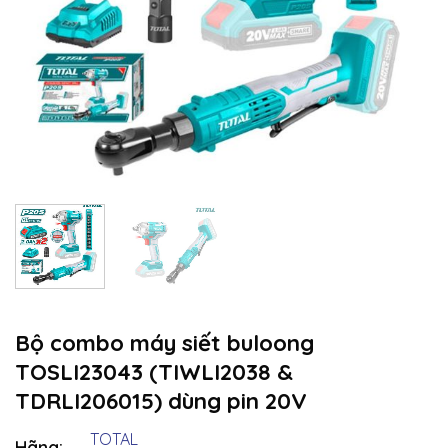
Bộ combo máy siết buloong
TOSLI23043 (TIWLI2038 &
TDRLI206015) dùng pin 20V
TOTAL
Hãng: