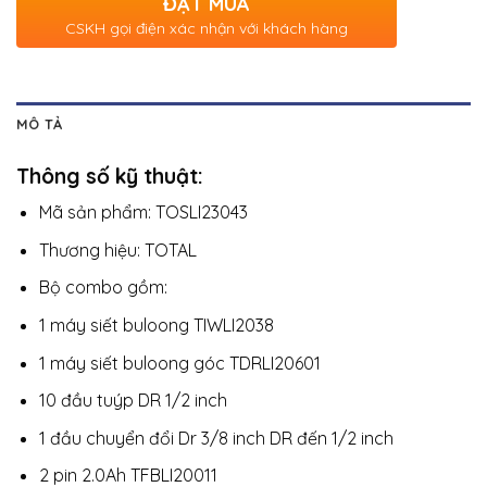
ĐẶT MUA
CSKH gọi điện xác nhận với khách hàng
MÔ TẢ
Thông số kỹ thuật:
Mã sản phẩm: TOSLI23043
Thương hiệu: TOTAL
Bộ combo gồm:
1 máy siết buloong TIWLI2038
1 máy siết buloong góc TDRLI20601
10 đầu tuýp DR 1/2 inch
1 đầu chuyển đổi Dr 3/8 inch DR đến 1/2 inch
2 pin 2.0Ah TFBLI20011