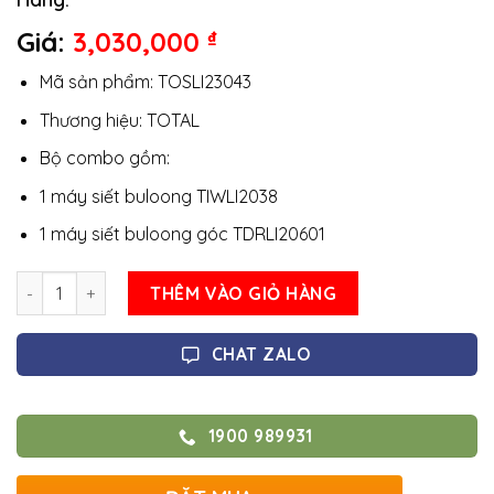
Giá:
3,030,000
₫
Mã sản phẩm: TOSLI23043
Thương hiệu: TOTAL
Bộ combo gồm:
1 máy siết buloong TIWLI2038
1 máy siết buloong góc TDRLI20601
Số lượng
THÊM VÀO GIỎ HÀNG
CHAT ZALO
1900 989931