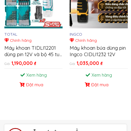
TOTAL
INGCO
Chính hãng
Chính hãng
Máy khoan TIDLI12201
Máy khoan búa dùng pin
dùng pin 12V và bộ 45 tua
Ingco CIDLI1232 12V
vít, 16 mũi khoan hiệu
1,190,000
₫
1,035,000
₫
Giá:
Giá:
TOTAL TOSLI23022
Xem hàng
Xem hàng
Đặt mua
Đặt mua