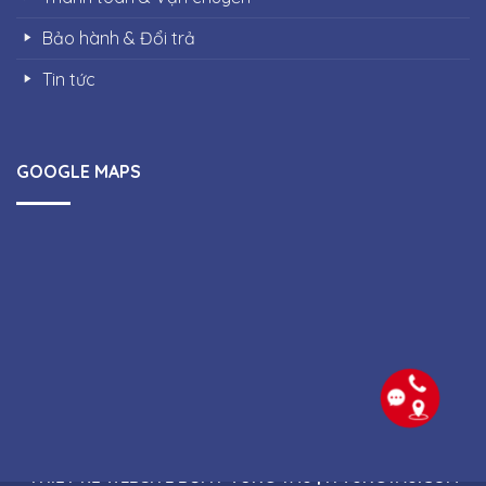
Bảo hành & Đổi trả
Tin tức
GOOGLE MAPS
Copyright 2026 ©
Công ty Thiết bị điện Quang Phúc |
THIẾT KẾ WEBSITE BỞI IT VŨNG TÀU | ITVUNGTAU.COM