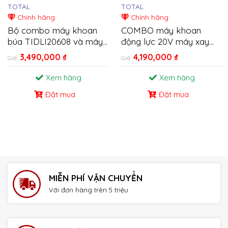
TOTAL
TOTAL
Chính hãng
Chính hãng
Bộ combo máy khoan
COMBO máy khoan
búa TIDLI20608 và máy
động lực 20V máy xay
trộn KMMX006R 20V
sinh tố dùng pin
3,490,000
₫
4,190,000
₫
Giá:
Giá:
Total TOSLI23062
TOSLI23061
Xem hàng
Xem hàng
Đặt mua
Đặt mua
MIỄN PHÍ VẬN CHUYỂN
Với đơn hàng trên 5 triệu