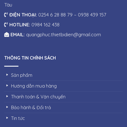
Tàu
ĐIỆN THOẠI:
0254 6 28 88 79 – 0938 439 157
HOTLINE:
0984 162 438
EMAIL:
quangphuc.thietbidien@gmail.com
THÔNG TIN CHÍNH SÁCH
Sản phẩm
Hướng dẫn mua hàng
Thanh toán & Vận chuyển
Bảo hành & Đổi trả
Tin tức