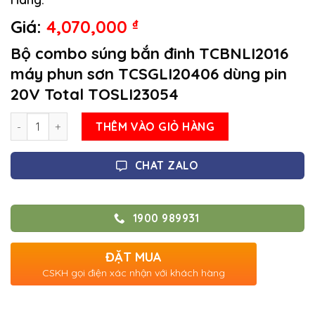
Giá:
4,070,000
₫
Bộ combo súng bắn đinh TCBNLI2016
máy phun sơn TCSGLI20406 dùng pin
20V Total TOSLI23054
Số lượng
THÊM VÀO GIỎ HÀNG
CHAT ZALO
1900 989931
ĐẶT MUA
CSKH gọi điện xác nhận với khách hàng